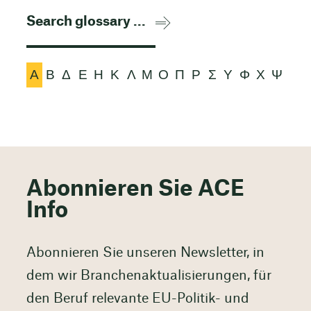
Α
Β
Δ
Ε
Η
Κ
Λ
Μ
Ο
Π
Ρ
Σ
Υ
Φ
Χ
Ψ
Abonnieren Sie ACE
Info
Abonnieren Sie unseren Newsletter, in
dem wir Branchenaktualisierungen, für
den Beruf relevante EU-Politik- und