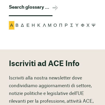
Α
Β
Δ
Ε
Η
Κ
Λ
Μ
Ο
Π
Ρ
Σ
Υ
Φ
Χ
Ψ
Iscriviti ad ACE Info
Iscriviti alla nostra newsletter dove
condividiamo aggiornamenti di settore,
notizie politiche e legislative dell'UE
rilevanti per la professione, attività ACE,