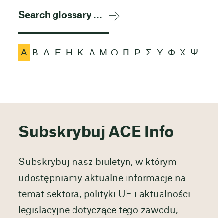
Α
Β
Δ
Ε
Η
Κ
Λ
Μ
Ο
Π
Ρ
Σ
Υ
Φ
Χ
Ψ
Subskrybuj ACE Info
Subskrybuj nasz biuletyn, w którym
udostępniamy aktualne informacje na
temat sektora, polityki UE i aktualności
legislacyjne dotyczące tego zawodu,