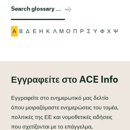
Α
Β
Δ
Ε
Η
Κ
Λ
Μ
Ο
Π
Ρ
Σ
Υ
Φ
Χ
Ψ
Εγγραφείτε στο ACE Info
Εγγραφείτε στο ενημερωτικό μας δελτίο
όπου μοιραζόμαστε ενημερώσεις του τομέα,
πολιτικές της ΕΕ και νομοθετικές ειδήσεις
που σχετίζονται με το επάγγελμα,