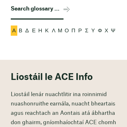
Α
Β
Δ
Ε
Η
Κ
Λ
Μ
Ο
Π
Ρ
Σ
Υ
Φ
Χ
Ψ
Liostáil le ACE Info
Liostáil lenár nuachtlitir ina roinnimid
nuashonruithe earnála, nuacht bheartais
agus reachtach an Aontais atá ábhartha
don ghairm, gníomhaíochtaí ACE chomh