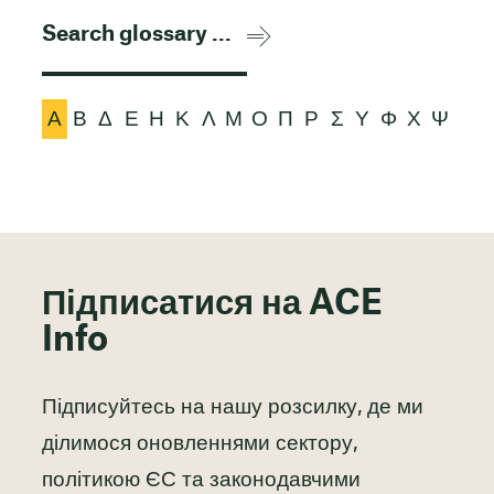
Α
Β
Δ
Ε
Η
Κ
Λ
Μ
Ο
Π
Ρ
Σ
Υ
Φ
Χ
Ψ
Підписатися на ACE
Info
Підписуйтесь на нашу розсилку, де ми
ділимося оновленнями сектору,
політикою ЄС та законодавчими