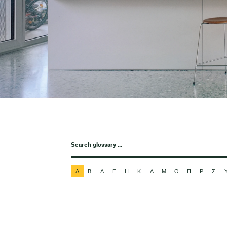
Α
Β
Δ
Ε
Η
Κ
Λ
Μ
Ο
Π
Ρ
Σ