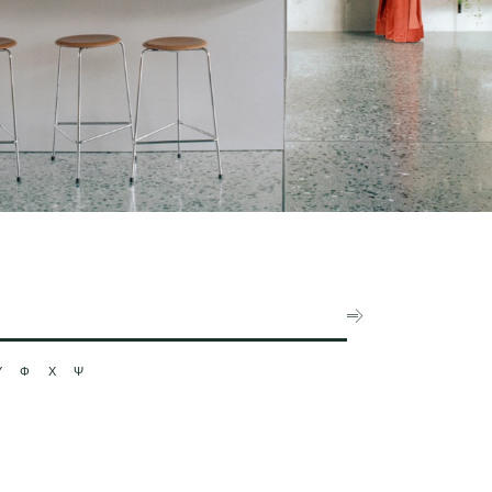
Υ
Φ
Χ
Ψ