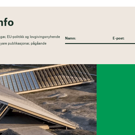
nfo
gar, EU-politikk og lovgivingsnyhende
l nyare publikasjonar, pågåande