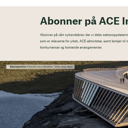
Abonner på ACE I
Abonner på vårt nyhendebrev der vi deler sektoroppdaterin
som er relevante for yrket, ACE-aktivitetar, samt lenkjer ti
konkurransar og komande arrangementer.
Illustrasjonsfoto:
Ϝ Arkitekt: Dorte Mandrup — Bilde: Adam Mørk