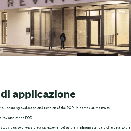
i
 di applicazione
e upcoming evaluation and revision of the PQD. In particular, it aims to
d revision of the PQD.
 study plus two years practical experience) as the minimum standard of access to the 