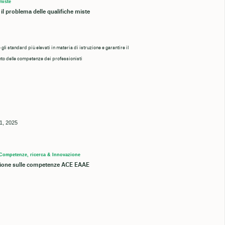
miste
 il problema delle qualifiche miste
li standard più elevati in materia di istruzione e garantire il
to delle competenze dei professionisti
1, 2025
 Competenze, ricerca & Innovazione
zione sulle competenze ACE EAAE