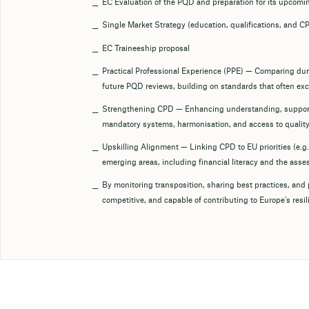
EC Evaluation of the PQD and preparation for its upcomin
Single Market Strategy (education, qualifications, and C
EC Traineeship proposal
Practical Professional Experience (PPE) — Comparing du
future PQD reviews, building on standards that often e
Strengthening CPD — Enhancing understanding, support
mandatory systems, harmonisation, and access to quality 
Upskilling Alignment — Linking CPD to EU priorities (e.g.,
emerging areas, including financial literacy and the asse
By monitoring transposition, sharing best practices, an
competitive, and capable of contributing to Europe’s resil