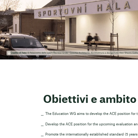
Credito di foto:
© Palazzetto dello sport Řevnice Grido- Czechia Architects: Architektura a design Foto Alex Shoots Edific
Obiettivi e ambito
The Education WG aims to develop the ACE position for th
Develop the ACE position for the upcoming evaluation an
Promote the internationally established standard (5 years