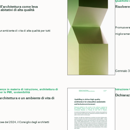
Qualifiche 
ll'architettura come leva
Risolvere
bitativi di alta qualità
Promuovere g
 ambiente di vita di alta qualità per tutti
miglioramen
Gennaio 3
nze in materia di istruzione, architettura di
Istruzione
r le PMI, sostenibilità
Dichiara
rchitettura e un ambiente di vita di
ee del 2024, il Consiglio degli architetti