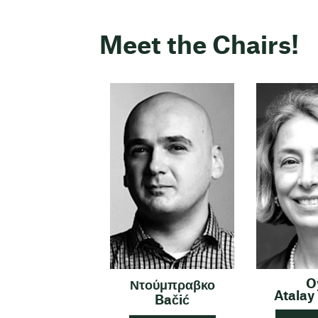
Meet the Chairs!
O
Ντούμπραβκο
Atalay
Bačić