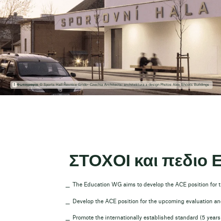
Φωτογραφία:
© Sports Hall Řevnice Grido- Czechia Architects: architektura a design Photos Alex Shoots Buildings
ΣΤΟΧΟΙ και πεδι
The Education WG aims to develop the ACE position for th
Develop the ACE position for the upcoming evaluation an
Promote the internationally established standard (5 years