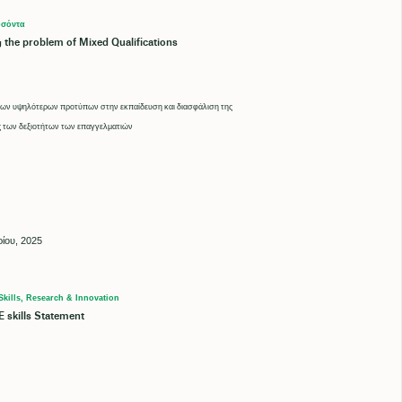
οσόντα
 the problem of Mixed Qualifications
ν υψηλότερων προτύπων στην εκπαίδευση και διασφάλιση της
 των δεξιοτήτων των επαγγελματιών
ρίου, 2025
Skills, Research & Innovation
 skills Statement