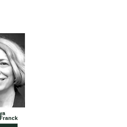
ya
 Franck