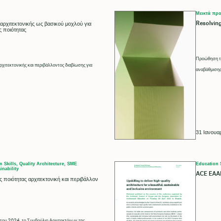
Μεικτά πρ
Resolving
 αρχιτεκτονικής ως βασικού μοχλού για
 ποιότητας
Προώθηση τω
ιτεκτονικής και περιβάλλοντος διαβίωσης για
αναβάθμισης
31 Ιανουα
 Skills, Quality Architecture, SME
Education 
inability
ACE EAAE
ς ποιότητας αρχιτεκτονική και περιβάλλον
του 2024, το Συμβούλιο Αρχιτεκτόνων της