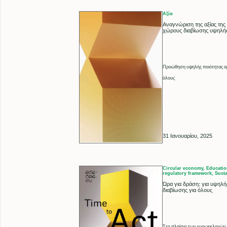
Αξία
Αναγνώριση της αξίας της
χώρους διαβίωσης υψηλής
Προώθηση υψηλής ποιότητας αρχ
όλους
31 Ιανουαρίου, 2025
Circular economy, Education
regulatory framework, Susta
Ώρα για δράση: για υψηλή
διαβίωσης για όλους
Στο πλαίσιο των ευρωεκλογών 