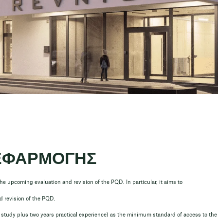
ο ΕΦΑΡΜΟΓΗΣ
e upcoming evaluation and revision of the PQD. In particular, it aims to
d revision of the PQD.
 study plus two years practical experience) as the minimum standard of access to the 