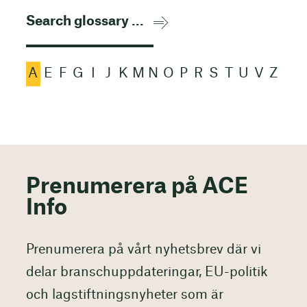
A
E
F
G
I
J
K
M
N
O
P
R
S
T
U
V
Z
Prenumerera på ACE
Info
Prenumerera på vårt nyhetsbrev där vi
delar branschuppdateringar, EU-politik
och lagstiftningsnyheter som är