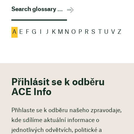
A
E
F
G
I
J
K
M
N
O
P
R
S
T
U
V
Z
Přihlásit se k odběru
ACE Info
Přihlaste se k odběru našeho zpravodaje,
kde sdílíme aktuální informace o
jednotlivých odvětvích, politické a