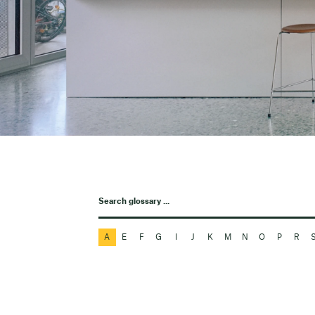
A
E
F
G
I
J
K
M
N
O
P
R