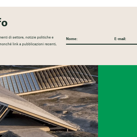
fo
nti di settore, notizie politiche e
, nonché link a pubblicazioni recenti,