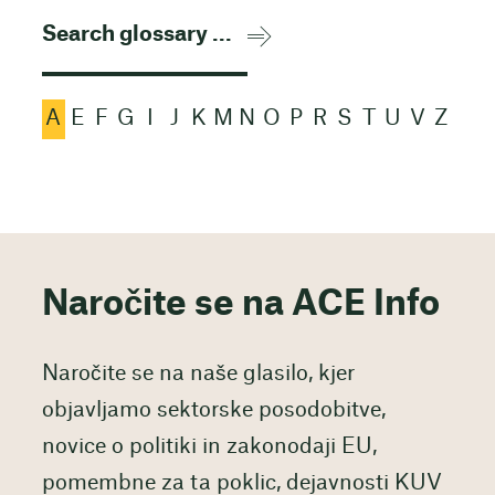
A
E
F
G
I
J
K
M
N
O
P
R
S
T
U
V
Z
Naročite se na ACE Info
Naročite se na naše glasilo, kjer
objavljamo sektorske posodobitve,
novice o politiki in zakonodaji EU,
pomembne za ta poklic, dejavnosti KUV