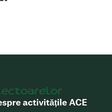
lectoarelor
espre activitățile ACE