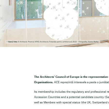
Sursă foto:
© Arhitecți: Premiul AFKS Architects Finlandia pentru arhitectură 2023 – Fotografie: Hannu Rytky
The Architects’ Council of Europe is the representative 
Organisations
, ACE reprezintă interesele a peste o jumătat
Its membership includes the regulatory and professional 
Accession Countries and a potential candidate country (S
well as Members with special status (the UK, Switzerland