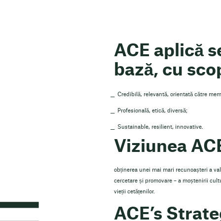
ACE aplică se
bază, cu scop
Credibilă, relevantă, orientată către mem
Profesională, etică, diversă;
Sustainable, resilient, innovative.
Viziunea ACE
obținerea unei mai mari recunoașteri a valo
cercetare și promovare – a moștenirii cultur
vieții cetățenilor.
ACE’s Strate