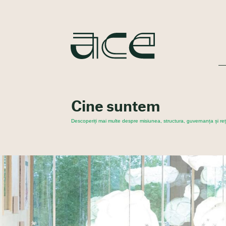
Cine suntem
Descoperiți mai multe despre misiunea, structura, guvernanța și r