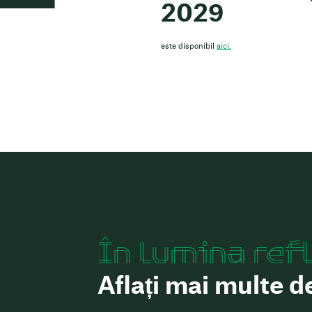
2029
este disponibil
aici.
În lumina ref
Aflați mai multe d