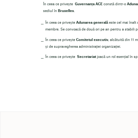
În ceea ce privește
Guvernanța ACE
constă dintr-o
Aduna
sediul în
Bruxelles
.
În ceea ce privește
Adunarea generală
este cel mai înalt 
membre. Se convoacă de două ori pe an pentru a stabili po
În ceea ce privește
Comitetul executiv
, alcătuită din 11 
și de supravegherea administrației organizației.
În ceea ce privește
Secretariat
joacă un rol esențial în sp