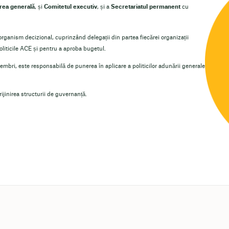
rea generală
, și
Comitetul executiv
, și a
Secretariatul permanent
cu
organism decizional, cuprinzând delegații din partea fiecărei organizații
liticile ACE și pentru a aproba bugetul.
membri, este responsabilă de punerea în aplicare a politicilor adunării generale
rijinirea structurii de guvernanță.