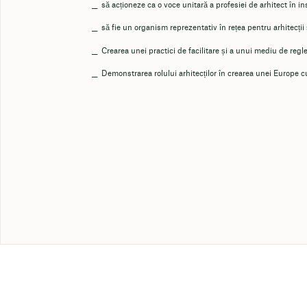
să acționeze ca o voce unitară a profesiei de arhitect în in
să fie un organism reprezentativ în rețea pentru arhitecții 
Crearea unei practici de facilitare și a unui mediu de regl
Demonstrarea rolului arhitecților în crearea unei Europe c