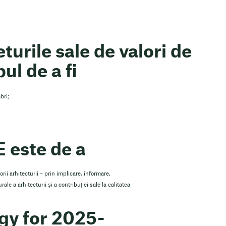
turile sale de valori de
ul de a fi
bri;
 este de a
rii arhitecturii – prin implicare, informare,
ale a arhitecturii și a contribuției sale la calitatea
gy for 2025-