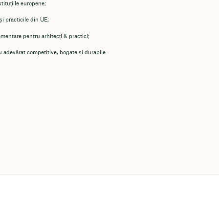
stituțiile europene;
și practicile din UE;
ementare pentru arhitecți & practici;
u adevărat competitive, bogate și durabile.