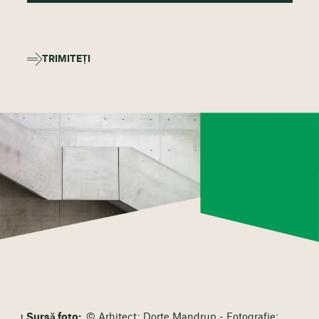
TRIMITEȚI
Sursă foto:
© Arhitect: Dorte Mandrup - Fotografie: