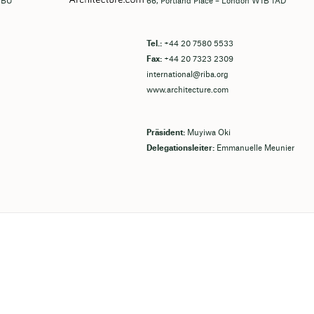
5BU
66, Portland Place – London W1B 1AD
Tel.:
+44 20 7580 5533
Fax:
+44 20 7323 2309
international@riba.org
www.architecture.com
Präsident:
Muyiwa Oki
Delegationsleiter:
Emmanuelle Meunier