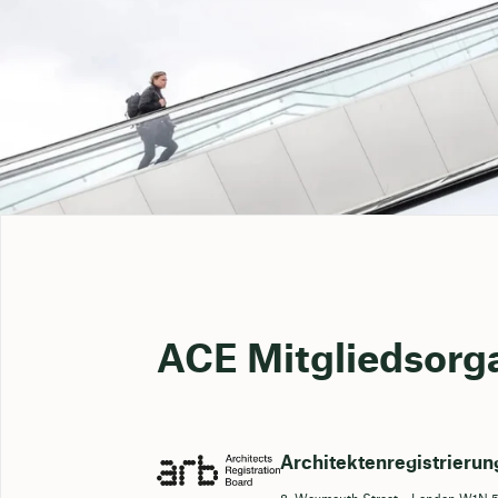
ACE Mitgliedsorg
Architektenregistrierun