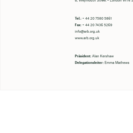
8, Weymouth Street – London W1N 
Tel.:
+ 44 20 7580 5861
Fax:
+ 44 20 7436 5269
info@arb.org.uk
www.arb.org.uk
Präsident:
Alan Kershaw
Delegationsleiter:
Emma Mathews