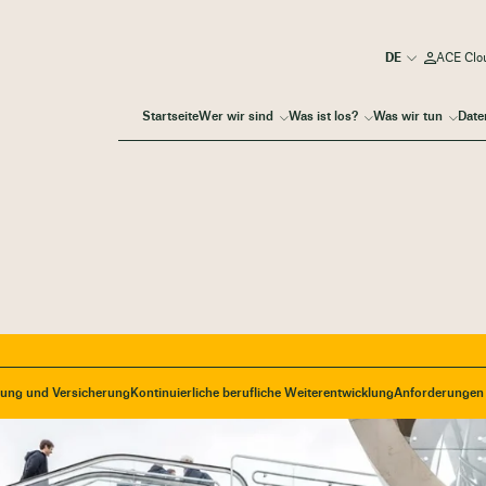
ACE Clo
Startseite
Wer wir sind
Was ist los?
Was wir tun
Date
tung und Versicherung
Kontinuierliche berufliche Weiterentwicklung
Anforderungen 