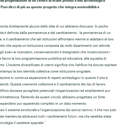
nella progettazione di un centro di scavo presso il sito archeologico
uoi dirci di più su questo progetto che integra sostenibilità e
fronta direttamente alcune delle idee di cui abbiamo discusso. In poche
entità è definita dalla permanenza e dal cambiamento - la permanenza di un
e, e il cambiamento che tali istituzioni affrontano mentre si adattano al loro
tto che ospita un'istituzione composta da molti dipartimenti con attività
li scavi ai ricercatori, conservazionisti e disegnatori che ricostruiscono i
he fanno la loro programmazione pubblica ed educativa, alla squadra di
o. L'insieme diversificato di utenti significa che l'edificio ha dovuto ospitare
ntempo la loro identità collettiva come istituzione singolare.
llezione in continua espansione di reperti archeologici in quanto il sito è
 secoli. Questa crescente collezione e il cambiamento dei tipi di lavoro
'edificio dovesse accogliere potenziali riorganizzazioni ed ampliamenti pur
hitettonica. Partendo da questi vincoli, abbiamo progettato un forte
d espandersi pur apparendo completo in un dato momento.
 il sistema strutturale e l'organizzazione dei servizi tecnici, il che non solo
tata mantenuta attraverso tutti i cambiamenti futuri, ma che sarebbe stata
vilegia il carattere spaziale."