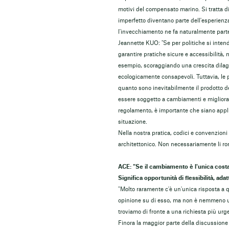
motivi del compensato marino. Si tratta d
imperfetto diventano parte dell'esperienz
l'invecchiamento ne fa naturalmente parte
Jeannette KUO: "Se per politiche si intendo
garantire pratiche sicure e accessibilità, 
esempio, scoraggiando una crescita dilag
ecologicamente consapevoli. Tuttavia, le p
quanto sono inevitabilmente il prodotto d
essere soggetto a cambiamenti e migliora
regolamento, è importante che siano applic
situazione.
Nella nostra pratica, codici e convenzion
architettonico. Non necessariamente li ro
ACE: "Se il cambiamento è l'unica costan
Significa opportunità di flessibilità, adat
"Molto raramente c'è un'unica risposta a q
opinione su di esso, ma non è nemmeno una
troviamo di fronte a una richiesta più urgen
Finora la maggior parte della discussione su