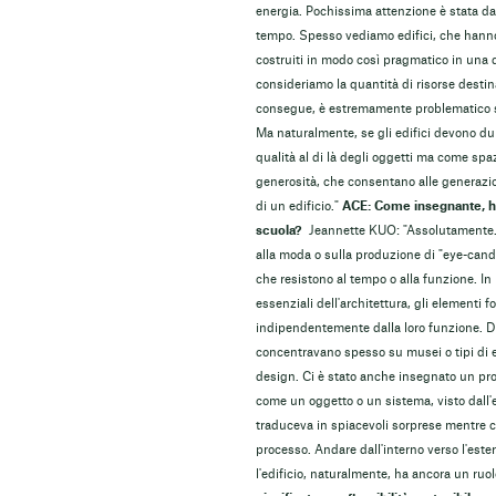
energia. Pochissima attenzione è stata data 
tempo. Spesso vediamo edifici, che hanno
costruiti in modo così pragmatico in una 
consideriamo la quantità di risorse destina
consegue, è estremamente problematico se
Ma naturalmente, se gli edifici devono dur
qualità al di là degli oggetti ma come spaz
generosità, che consentano alle generazion
di un edificio."
ACE: Come insegnante, ha 
scuola?
Jeannette KUO: "Assolutamente. M
alla moda o sulla produzione di "eye-candy
che resistono al tempo o alla funzione. In
essenziali dell'architettura, gli elementi
indipendentemente dalla loro funzione. Dur
concentravano spesso su musei o tipi di ed
design. Ci è stato anche insegnato un proc
come un oggetto o un sistema, visto dall'
traduceva in spiacevoli sorprese mentre ci
processo. Andare dall'interno verso l'est
l'edificio, naturalmente, ha ancora un ruo