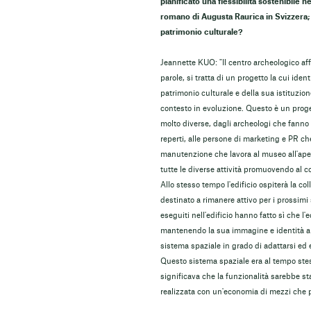
pianificato una flessibilità sostenibile 
romano di Augusta Raurica in Svizzera; P
patrimonio culturale?
Jeannette KUO: "Il centro archeologico af
parole, si tratta di un progetto la cui id
patrimonio culturale e della sua istituzion
contesto in evoluzione. Questo è un proge
molto diverse, dagli archeologi che fanno g
reperti, alle persone di marketing e PR c
manutenzione che lavora al museo all'apert
tutte le diverse attività promuovendo al co
Allo stesso tempo l'edificio ospiterà la co
destinato a rimanere attivo per i prossimi
eseguiti nell'edificio hanno fatto sì che l
mantenendo la sua immagine e identità arc
sistema spaziale in grado di adattarsi e
Questo sistema spaziale era al tempo stesso
significava che la funzionalità sarebbe s
realizzata con un'economia di mezzi che pri