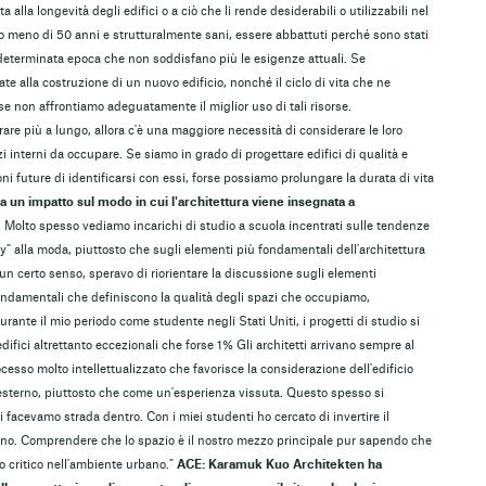
alla longevità degli edifici o a ciò che li rende desiderabili o utilizzabili nel
 meno di 50 anni e strutturalmente sani, essere abbattuti perché sono stati
determinata epoca che non soddisfano più le esigenze attuali. Se
te alla costruzione di un nuovo edificio, nonché il ciclo di vita che ne
 non affrontiamo adeguatamente il miglior uso di tali risorse.
are più a lungo, allora c'è una maggiore necessità di considerare le loro
i interni da occupare. Se siamo in grado di progettare edifici di qualità e
i future di identificarsi con essi, forse possiamo prolungare la durata di vita
un impatto sul modo in cui l'architettura viene insegnata a
olto spesso vediamo incarichi di studio a scuola incentrati sulle tendenze
" alla moda, piuttosto che sugli elementi più fondamentali dell'architettura
 un certo senso, speravo di riorientare la discussione sugli elementi
 fondamentali che definiscono la qualità degli spazi che occupiamo,
ante il mio periodo come studente negli Stati Uniti, i progetti di studio si
ifici altrettanto eccezionali che forse 1% Gli architetti arrivano sempre al
esso molto intellettualizzato che favorisce la considerazione dell'edificio
esterno, piuttosto che come un'esperienza vissuta. Questo spesso si
 facevamo strada dentro. Con i miei studenti ho cercato di invertire il
erno. Comprendere che lo spazio è il nostro mezzo principale pur sapendo che
lo critico nell'ambiente urbano."
ACE: Karamuk Kuo Architekten ha