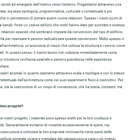
o tende ad emergere dall'interno verso l'esterno. Progettiamo attraverso una
ta, sia essa tipologica, programmatica, culturale o contestuale e poi
che ci permettono di portare avanti nuove relazioni. Spesso i nostri punti di
banali, forse un codice edilizio che molti hanno dato per scontato e smesso
 relazioni spaziali che sembrano imposte da convenzioni del tipo di edificio.
tà per ripensare e persino radicalizzare queste convenzioni. Molto spesso ci
ll'architettura, un'economia di mezzi che utilizza la struttura e i servizi come
ali. In questo senso, il nostro lavoro non colpisce immediatamente come
o introduce ricchezza spaziale e persino grandezza nelle esperienze
liare.
 valori anomali in quanto operiamo attraverso scale e tipologie e con lo stesso
ntellettuale dell'architettura come nei suoi esperimenti fisici e costruttivi. Per
izia, ma la costruzione di un corpo di conoscenze, che ha storia, contesto, ma
tuoi progetti?
nostri progetti, i materiali sono spesso scelti per la loro crudezza e
tile. Generalmente evitiamo di rivestire eccessivamente le opere, ma
a costruzione e utilizzare le loro proprietà intrinseche come parte della
rficie minerale vivace e irregolare del calcestruzzo a vista o gli intensi