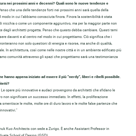
tura nei prossimi anni e decenni? Quali sono le nuove tendenze e
nso che una delle tendenze forti nei prossimi anni sarà quella della
modo in cui l'abbiamo conosciuta finora. Finora la sostenibilità è stata
 di nicchia o come un componente aggiuntivo, ma per la maggior parte non
te degli architetti progetta. Penso che questo debba cambiare. Questi temi
e davanti e al centro nel modo in cui progettiamo. Ciò significa che i
ffronteranno non solo questioni di energia e risorse, ma anche di qualità,
iale. In architettura, così come nelle nostre città e in un ambiente edificato più
ruiamo comunità attraverso gli spazi che progettiamo sarà una testimonianza
 hanno appena iniziato ad essere il più "nerdy", liberi e ribelli possibile.
itetti?
. Le opere più innovative e audaci provengono da architetti che sfidano le
 non significare un successo immediato. In effetti, la proliferazione
 smentisce le molte, molte ore di duro lavoro e le molte false partenze che
nnovativi."
uk Kuo Architects con sede a Zurigo. È anche Assistant Professor in
aduate School of Design (GSD).