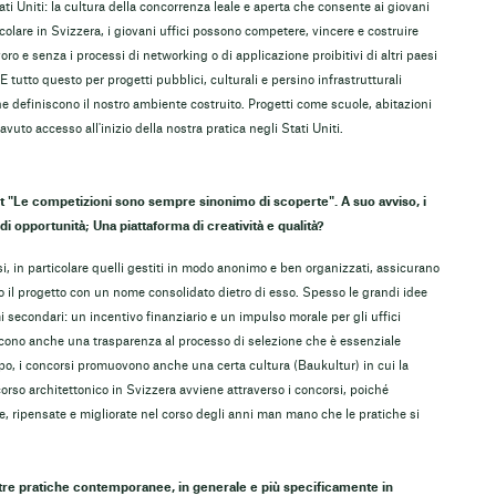
tati Uniti: la cultura della concorrenza leale e aperta che consente ai giovani
icolare in Svizzera, i giovani uffici possono competere, vincere e costruire
voro e senza i processi di networking o di applicazione proibitivi di altri paesi
 tutto questo per progetti pubblici, culturali e persino infrastrutturali
e definiscono il nostro ambiente costruito. Progetti come scuole, abitazioni
vuto accesso all'inizio della nostra pratica negli Stati Uniti.
lt "Le competizioni sono sempre sinonimo di scoperte". A suo avviso, i
i opportunità; Una piattaforma di creatività e qualità?
, in particolare quelli gestiti in modo anonimo e ben organizzati, assicurano
o il progetto con un nome consolidato dietro di esso. Spesso le grandi idee
 secondari: un incentivo finanziario e un impulso morale per gli uffici
scono anche una trasparenza al processo di selezione che è essenziale
mpo, i concorsi promuovono anche una certa cultura (Baukultur) in cui la
discorso architettonico in Svizzera avviene attraverso i concorsi, poiché
e, ripensate e migliorate nel corso degli anni man mano che le pratiche si
altre pratiche contemporanee, in generale e più specificamente in