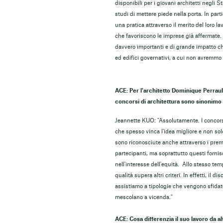
disponibili per i giovani architetti negli S
studi di mettere piede nella porta. In part
una pratica attraverso il merito del loro la
che favoriscono le imprese già affermate. E
davvero importanti e di grande impatto ch
ed edifici governativi, a cui non avremmo a
ACE: Per l'architetto Dominique Perrau
concorsi di architettura sono sinonimo d
Jeannette KUO: "Assolutamente. I concorsi
che spesso vinca l'idea migliore e non sol
sono riconosciute anche attraverso i premi
partecipanti, ma soprattutto questi forni
nell'interesse dell'equità. Allo stesso te
qualità supera altri criteri. In effetti, il 
assistiamo a tipologie che vengono sfidat
mescolano a vicenda."
ACE: Cosa differenzia il suo lavoro da 