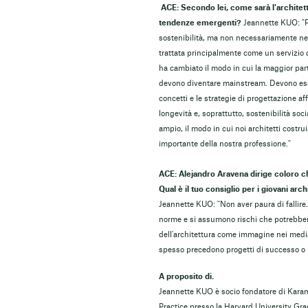
ACE: Secondo lei, come sarà l'architet
tendenze emergenti?
Jeannette KUO: "Pe
sostenibilità, ma non necessariamente nel 
trattata principalmente come un servizio
ha cambiato il modo in cui la maggior par
devono diventare mainstream. Devono esser
concetti e le strategie di progettazione a
longevità e, soprattutto, sostenibilità soc
ampio, il modo in cui noi architetti cost
importante della nostra professione."
ACE: Alejandro Aravena dirige coloro che
Qual è il tuo consiglio per i giovani arch
Jeannette KUO: "Non aver paura di fallire
norme e si assumono rischi che potrebbero
dell'architettura come immagine nei media
spesso precedono progetti di successo o i
A proposito di.
Jeannette KUO è socio fondatore di Karam
Practice presso la Harvard University Gr