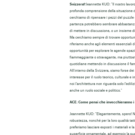
Svizzera?
Jeannette KUO: "Il nostro lavor
profonda comprensione della situazione da
cerchiamo di ripensare i pezzi del puzzle 
partenza potrebbero sembrare abbastanza 
di mettere in discussione, o un insieme di
Ma cerchiamo sempre di trovare opportuni
riferiamo anche agli elementi essenziali de
opportunità per esplorare le agende spazi
fiammeggiante o stravagante, ma piuttost
quotidiane mettendo in discussione il fami
All'interno della Svizzera, siamo forse dei
interesse per il ruolo teorico, culturale e i
noi l'architettura non riguarda solo l'edil
anche un ruolo sociale e politico."
ACE: Come pensi che invecchieranno i 
Jeannette KUO: "Elegantemente, spero! Nei 
robustezza, nonché per la loro qualità tat
preferiamo lasciare esposti i materiali e l
superficie ornamentale, ad esempio la supe