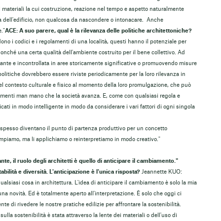
i materiali la cui costruzione, reazione nel tempo e aspetto naturalmente
a dell'edificio, non qualcosa da nascondere o intonacare. Anche
."
ACE: A suo parere, qual è la rilevanza delle politiche architettoniche?
no i codici e i regolamenti di una località, questi hanno il potenziale per
nonché una certa qualità dell'ambiente costruito per il bene collettivo. Ad
ante e incontrollata in aree storicamente significative o promuovendo misure
olitiche dovrebbero essere riviste periodicamente per la loro rilevanza in
el contesto culturale e fisico al momento della loro promulgazione, che può
menti man mano che la società avanza. E, come con qualsiasi regola e
ati in modo intelligente in modo da considerare i vari fattori di ogni singola
i spesso diventano il punto di partenza produttivo per un concetto
mpiamo, ma li applichiamo o reinterpretiamo in modo creativo."
te, il ruolo degli architetti è quello di anticipare il cambiamento."
tabilità e diversità. L'anticipazione è l'unica risposta?
Jeannette KUO:
ualsiasi cosa in architettura. L'idea di anticipare il cambiamento è solo la mia
 novità. Ed è totalmente aperto all'interpretazione. È solo che oggi ci
te di rivedere le nostre pratiche edilizie per affrontare la sostenibilità.
lla sostenibilità è stata attraverso la lente dei materiali o dell'uso di