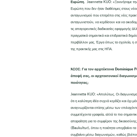
Ευρώπη.
Jeannette KUO: «Ξεκινήσαμε την
Ευρώπη που δεν ήταν διαθέσιμες στους νέους
ανταγωνισμού που επιτρέπει στις νέες πρακτ
ανταγωνιστούν, να κερδίσουν και να οικοδομ
τις απαγορευτικές διαδικασίες εφαρμογής ά
πραγματικά σημαντικά και επιδραστικά δημόσ
περιβάλλον μας. Έργα όπως τα σχολεία, η στ
της πρακτικής μας στις ΗΠΑ.
ΆΣΟΣ: Για τον αρχιτέκτονα Dominique Pe
άποψή σας, οι αρχιτεκτονικοί διαγωνισμο
ποιότητας;
Jeannette KUO: «Απολύτως. Οι διαγωνισμοί,
ότι η καλύτερη ιδέα συχνά κερδίζει και όχι 
αναγνωρίζονται επίσης μέσω των επιλαχόντω
συμμετέχοντα γραφεία, αλλά το πιο σημαντικό
απαραίτητη για το συμφέρον της δικαιοσύνη
(Baukultur), όπου η ποιότητα υπερβαίνει τα 
συμβαίνει μέσω διαγωνισμών, καθώς βλέπουμ