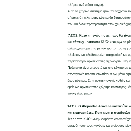
πλήρες ανά πάσα στιγμή.
Αυτό το χωρικό σύστημα ήταν ταυτόχρονα τ
σήμαινε ότι η λειτουργικότητα θα διατηρού
που θα έδινε προτεραιότητα στον χωρικό χα
ΆΣΟΣ: Κατά τη γνώμη σας, πώς θα είναι η
και τάσεις;
Jeannette KUO: «Νομίζω ότι μία α
αλλά όχι απαραίτητα με τον τρόπο που τη γνω
πλείστον ως εξειδικευμένη υπηρεσία ή ως πρ
περισσότεροι αρχιτέκτονες σχεδιάζουν. Νομί
Πρέπει να είναι μπροστά και στο κέντρο με το
στρατηγικές θα αντιμετωπίσουν όχι μόνο ζητ
βιωσιμότητας. Στην αρχιτεκτονική, καθώς και
εμείς ως αρχιτέκτονες χτίζουμε κοινότητες μ
επάγγελμά μας.»
ΆΣΟΣ: Ο Alejandro Aravena κατευθύνει α
και επαναστάτες. Ποια είναι η συμβουλή 
Jeannette KUO: «Μην φοβάστε να αποτύχετε
αμφισβητούν τους κανόνες και παίρνουν ρίσκ