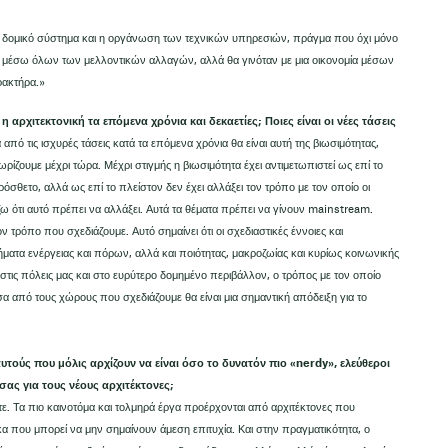
ο δομικό σύστημα και η οργάνωση των τεχνικών υπηρεσιών, πράγμα που όχι μόνο
ταν μέσω όλων των μελλοντικών αλλαγών, αλλά θα γινόταν με μια οικονομία μέσων
ρακτήρα.»
 αρχιτεκτονική τα επόμενα χρόνια και δεκαετίες; Ποιες είναι οι νέες τάσεις
πό τις ισχυρές τάσεις κατά τα επόμενα χρόνια θα είναι αυτή της βιωσιμότητας,
ρίζουμε μέχρι τώρα. Μέχρι στιγμής η βιωσιμότητα έχει αντιμετωπιστεί ως επί το
όσθετο, αλλά ως επί το πλείστον δεν έχει αλλάξει τον τρόπο με τον οποίο οι
ζω ότι αυτό πρέπει να αλλάξει. Αυτά τα θέματα πρέπει να γίνουν mainstream.
ν τρόπο που σχεδιάζουμε. Αυτό σημαίνει ότι οι σχεδιαστικές έννοιες και
ήματα ενέργειας και πόρων, αλλά και ποιότητας, μακροζωίας και κυρίως κοινωνικής
 στις πόλεις μας και στο ευρύτερο δομημένο περιβάλλον, ο τρόπος με τον οποίο
έσα από τους χώρους που σχεδιάζουμε θα είναι μια σημαντική απόδειξη για το
υτούς που μόλις αρχίζουν να είναι όσο το δυνατόν πιο «nerdy», ελεύθεροι
σας για τους νέους αρχιτέκτονες;
. Τα πιο καινοτόμα και τολμηρά έργα προέρχονται από αρχιτέκτονες που
α που μπορεί να μην σημαίνουν άμεση επιτυχία. Και στην πραγματικότητα, ο