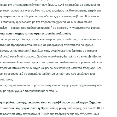
εύγουμε την υπερβολική επένδυση των έργων, αλλά προτιμούμε να αφήνουμε τα
ρησιμοποιούμε τις εγγενείς ιδιότητές τους ως μέρος της διακοσμητικής επιφάνειας
ή επιφάνεια του εκτεθειμένου σκυροδέματος ή τα έντονα μοτίβα του θαλάσσιου
 κατασκευή, η αντίδραση με την πάροδο του χρόνου και οι φυσικά ατελείς
κτιρίου — όχι κάτι που πρέπει να κρυφτεί ή να σοβιστεί. Η γήρανση είναι φυσικά
ια είναι η σημασία των αρχιτεκτονικών πολιτικών;
ννοούμε τους κώδικες και τους κανονισμούς μιας τοποθεσίας, τότε αυτοί έχουν τη
ικές και προσβασιμότητα, καθώς και μια ορισμένη ποιότητα στο δομημένο
δειγμα, με την αποτροπή ανεξέλεγκτης, ανεξέλεγκτης ανάπτυξης σε ιστορικά
ολογικά συνειδητών μέτρων. Ωστόσο, οι πολιτικές θα πρέπει να επανεξετάζονται
νου ότι αποτελούν αναπόφευκτα το προϊόν του πολιτιστικού και φυσικού πλαισίου
μπορεί να υπόκεινται σε αλλαγές και βελτιώσεις καθώς η κοινωνία προχωρεί. Και,
ό, είναι σημαντικό να εφαρμόζονται έξυπνα με τρόπους που εξετάζουν τους
ατάστασης.
βάσεις συχνά γίνονται το παραγωγικό σημείο εκκίνησης για μια αρχιτεκτονική ιδέα.
ουμε δημιουργικά ή τα ερμηνεύουμε εκ νέου.»
ή, ο ρόλος των αρχιτεκτόνων είναι να προβλέπουν την αλλαγή». Σημαίνει
ητα και ποικιλομορφία. Είναι η Προσμονή η μόνη απάντηση;
Jeannette KUO:
ε οτιδήποτε στην αρχιτεκτονική. Η ιδέα της πρόβλεψης της αλλαγής είναι μόνο