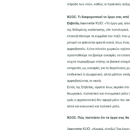
πάροδο των ετών, καθώς οι πρακτικές αυξομ
ΆΣΟΣ: Τι διαφοροποιεί το έργο σας από 
Ελβετία;
Jeannette KUO: «Το έργο μας τείνε
της δεδομένης κατάστασης, είτε τυπολογικά
επανεξετάσουμε τα κομμάτια του παζλ που μ
μπορεί να φαίνονται αρκετά κοινά, ίσως έν
αμφισβητούν, ή ένα σύνολο χωρικών σχέσεω
προσπαθούμε να βρούμε ευκαιρίες να επανεξ
συχνά περιορίζουμε επίσης τα βασικά στοιχεία
υπηρεσίες ως ευκαιρίες για τη διερεύνηση χ
επιδεικτικό ή εξωφρενικό, αλλά μάλλον εισάγ
αμφισβητώντας το οικείο.
Εντός της Ελβετίας, είμαστε ίσως ακραίοι στο 
θεωρητικό, πολιτιστικό και πνευματικό ρόλο 
εμάς η αρχιτεκτονική δεν αφορά μόνο την οι
αλλά και κοινωνικό και πολιτικό ρόλο.
ΆΣΟΣ: Πώς πιστεύετε ότι τα έργα σας θα
Jeannette KUO: «Κομψά, ελπίζω! Στα έργα μα