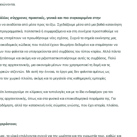
ειώνονται.
άλλες σύγχρονες πρακτικές, γενικά και πιο συγκεκριμένα στην
ι να αναδύεται από μέσα προς τα έξω. Σχεδιάζουμε μέσα από μια βαθιά κατανόηση
, προγραμματικά, πολιτιστικά ή συμφραζόμενα και στη συνέχεια προσπαθούμε να
ας επιτρέπουν να προωθήσουμε νέες σχέσεις. Συχνά τα σημεία εκκίνησης μας
ας οικοδομικός κώδικας που πολλοί έχουν θεωρήσει δεδομένο και σταμάτησαν να
ν που φαίνεται να υπαγορεύονται από συμβάσεις του τύπου κτιρίου. Αλλά πάντα
ετάσουμε και ακόμη και να ριζοσπαστικοποιήσουμε αυτές τις συμβάσεις. Πολύ
 της αρχιτεκτονικής, μια οικονομία μέσων που χρησιμοποιεί τη δομή και τις
ωρικών ατζεντών. Με αυτή την έννοια, το έργο μας δεν φαίνεται αμέσως ως
ει τον χωρικό πλούτο, ακόμη και το μεγαλείο στις καθημερινές εμπειρίες
ότι λειτουργούμε σε κλίμακες και τυπολογίες και με το ίδιο ενδιαφέρον για τον
της αρχιτεκτονικής, όπως και στα φυσικά και εποικοδομητικά πειράματα της. Για
κοδόμηση, αλλά την κατασκευή ενός σώματος γνώσης, που έχει ιστορία, πλαίσιο,
 γεράσουν;
ς, τα υλικά επιλέγονται συχνά για την ωμότητα και την ευρωστία τους, καθώς και