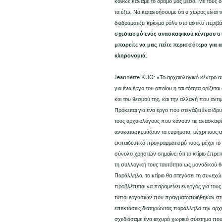
καθώς κάναμε το δρόμο μας μέσα. Με τους 
τα έξω. Να κατανοήσουμε ότι ο χώρος είναι τ
διαδραματίζει κρίσιμο ρόλο στο αστικό περι
σχεδιασμό ενός ανασκαφικού κέντρου στ
μπορείτε να μας πείτε περισσότερα για 
κληρονομιά.
Jeannette KUO: «Το αρχαιολογικό κέντρο απε
για ένα έργο του οποίου η ταυτότητα ορίζετα
και του θεσμού της, και την αλλαγή που αντ
Πρόκειται για ένα έργο που στεγάζει ένα ίδ
τους αρχαιολόγους που κάνουν τις ανασκαφές
ανακατασκευάζουν τα ευρήματα, μέχρι τους
εκπαιδευτικό προγραμματισμό τους, μέχρι το
σύνολο χρηστών σημαίνει ότι το κτίριο έπρε
τη συλλογική τους ταυτότητα ως μοναδικού 
Παράλληλα, το κτίριο θα στεγάσει τη συνεχ
προβλέπεται να παραμείνει ενεργός για του
τύποι εργασιών που πραγματοποιήθηκαν στο κ
επεκτάσεις διατηρώντας παράλληλα την αρχιτ
σχεδιάσαμε ένα ισχυρό χωρικό σύστημα που 