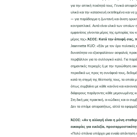
για την απτική ποιότητά τους. Γενικά αποφ
υλικά και την κατασκευή εκτεθειμένα και να χ
— για παράδειγμα η ζωντανή και άνιση ορυκτ
κοντραπλακέ. Αυτά είναι υλικά των οποίων η
εμφανίσεις γίνονται μέρος της εμπειρίας του 
μέρος της».
ΆΣΟΣ: Κατά την άποψή σας, πο
Jeannette KUO: «Εάν με τον όρο πολιτικές ε
δυνατότητα να εξασφαλίσουν ασφαλείς πρακτ
περιβάλλον για το συλλογικό καλό. Για παρά
σημαντικές περιοχές ή με την προώθηση οικ
περιοδικά ως προς τη συνάφειά τους, δεδομέ
κατά τη στιγμή της θέσπισής τους, τα οποία 
όπως συμβαίνει με κάθε κανόνα και κανονισμ
διάφορους παράγοντες κάθε μεμονωμένης κ
Στη δική μας πρακτική, οι κώδικες και οι συμ
Δεν τα σπάμε απαραιτήτως, αλλά τα εφαρμόζ
ΆΣΟΣ: «Αν η αλλαγή είναι η μόνη σταθερ
ευκαιρίες για ευελιξία, προσαρμοστικότ
«Πολύ σπάνια υπάρχει μια ενιαία απάντηση σ