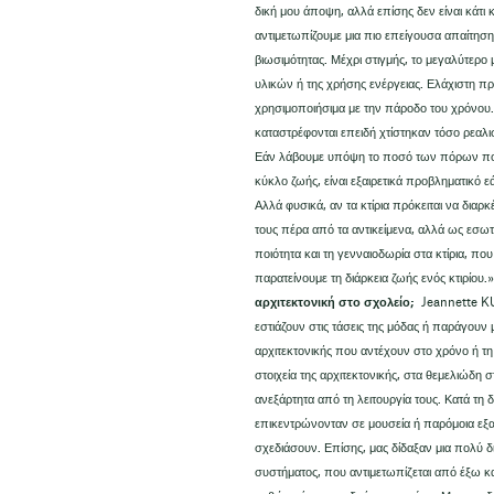
δική μου άποψη, αλλά επίσης δεν είναι κάτι κ
αντιμετωπίζουμε μια πιο επείγουσα απαίτηση
βιωσιμότητας. Μέχρι στιγμής, το μεγαλύτερο
υλικών ή της χρήσης ενέργειας. Ελάχιστη προ
χρησιμοποιήσιμα με την πάροδο του χρόνου. 
καταστρέφονται επειδή χτίστηκαν τόσο ρεαλ
Εάν λάβουμε υπόψη το ποσό των πόρων που δ
κύκλο ζωής, είναι εξαιρετικά προβληματικό
Αλλά φυσικά, αν τα κτίρια πρόκειται να διαρ
τους πέρα από τα αντικείμενα, αλλά ως εσω
ποιότητα και τη γενναιοδωρία στα κτίρια, πο
παρατείνουμε τη διάρκεια ζωής ενός κτιρίου.
αρχιτεκτονική στο σχολείο;
Jeannette KU
εστιάζουν στις τάσεις της μόδας ή παράγουν 
αρχιτεκτονικής που αντέχουν στο χρόνο ή τη
στοιχεία της αρχιτεκτονικής, στα θεμελιώδη
ανεξάρτητα από τη λειτουργία τους. Κατά τη 
επικεντρώνονταν σε μουσεία ή παρόμοια εξα
σχεδιάσουν. Επίσης, μας δίδαξαν μια πολύ δι
συστήματος, που αντιμετωπίζεται από έξω κα