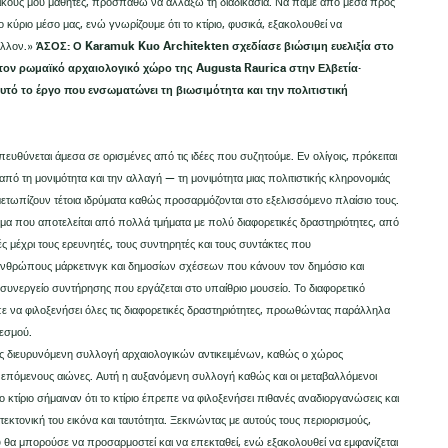
δικούς μου μαθητές, προσπαθώ να αλλάξω τη διαδικασία. Να πάμε από μέσα προς
ο κύριο μέσο μας, ενώ γνωρίζουμε ότι το κτίριο, φυσικά, εξακολουθεί να
βάλλον.»
ΆΣΟΣ: Ο Karamuk Kuo Architekten σχεδίασε βιώσιμη ευελιξία στο
ον ρωμαϊκό αρχαιολογικό χώρο της Augusta Raurica στην Ελβετία·
αυτό το έργο που ενσωματώνει τη βιωσιμότητα και την πολιτιστική
υθύνεται άμεσα σε ορισμένες από τις ιδέες που συζητούμε. Εν ολίγοις, πρόκειται
ι από τη μονιμότητα και την αλλαγή — τη μονιμότητα μιας πολιτιστικής κληρονομιάς
ιμετωπίζουν τέτοια ιδρύματα καθώς προσαρμόζονται στο εξελισσόμενο πλαίσιο τους.
ρυμα που αποτελείται από πολλά τμήματα με πολύ διαφορετικές δραστηριότητες, από
 μέχρι τους ερευνητές, τους συντηρητές και τους συντάκτες που
 ανθρώπους μάρκετινγκ και δημοσίων σχέσεων που κάνουν τον δημόσιο και
 συνεργείο συντήρησης που εργάζεται στο υπαίθριο μουσείο. Το διαφορετικό
πε να φιλοξενήσει όλες τις διαφορετικές δραστηριότητες, προωθώντας παράλληλα
θεσμού.
ώς διευρυνόμενη συλλογή αρχαιολογικών αντικειμένων, καθώς ο χώρος
ς επόμενους αιώνες. Αυτή η αυξανόμενη συλλογή καθώς και οι μεταβαλλόμενοι
τίριο σήμαιναν ότι το κτίριο έπρεπε να φιλοξενήσει πιθανές αναδιοργανώσεις και
εκτονική του εικόνα και ταυτότητα. Ξεκινώντας με αυτούς τους περιορισμούς,
θα μπορούσε να προσαρμοστεί και να επεκταθεί, ενώ εξακολουθεί να εμφανίζεται