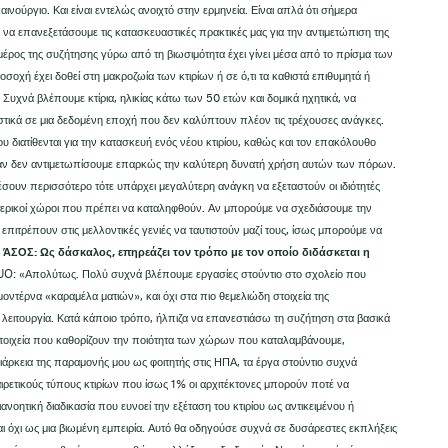
αινούργιο. Και είναι εντελώς ανοιχτό στην ερμηνεία. Είναι απλά ότι σήμερα
 να επανεξετάσουμε τις κατασκευαστικές πρακτικές μας για την αντιμετώπιση της
 μέρος της συζήτησης γύρω από τη βιωσιμότητα έχει γίνει μέσα από το πρίσμα των
σοχή έχει δοθεί στη μακροζωία των κτιρίων ή σε ό,τι τα καθιστά επιθυμητά ή
Συχνά βλέπουμε κτίρια, ηλικίας κάτω των 50 ετών και δομικά ηχητικά, να
ιστικά σε μια δεδομένη εποχή που δεν καλύπτουν πλέον τις τρέχουσες ανάγκες.
ιατίθενται για την κατασκευή ενός νέου κτιρίου, καθώς και τον επακόλουθο
 εάν δεν αντιμετωπίσουμε επαρκώς την καλύτερη δυνατή χρήση αυτών των πόρων.
κέσουν περισσότερο τότε υπάρχει μεγαλύτερη ανάγκη να εξεταστούν οι ιδιότητές
τερικοί χώροι που πρέπει να καταληφθούν. Αν μπορούμε να σχεδιάσουμε την
υ επιτρέπουν στις μελλοντικές γενιές να ταυτιστούν μαζί τους, ίσως μπορούμε να
»
ΆΣΟΣ: Ως δάσκαλος, επηρεάζει τον τρόπο με τον οποίο διδάσκεται η
O: «Απολύτως. Πολύ συχνά βλέπουμε εργασίες στούντιο στο σχολείο που
μοντέρνα «καραμέλα ματιών», και όχι στα πιο θεμελιώδη στοιχεία της
 λειτουργία. Κατά κάποιο τρόπο, ήλπιζα να επανεστιάσω τη συζήτηση στα βασικά
 στοιχεία που καθορίζουν την ποιότητα των χώρων που καταλαμβάνουμε,
διάρκεια της παραμονής μου ως φοιτητής στις ΗΠΑ, τα έργα στούντιο συχνά
ιρετικούς τύπους κτιρίων που ίσως 1% οι αρχιτέκτονες μπορούν ποτέ να
ανοητική διαδικασία που ευνοεί την εξέταση του κτιρίου ως αντικειμένου ή
ι όχι ως μια βιωμένη εμπειρία. Αυτό θα οδηγούσε συχνά σε δυσάρεστες εκπλήξεις