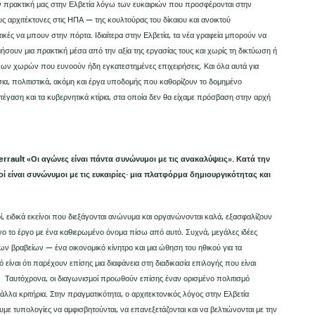
 πρακτική μας στην Ελβετία λόγω των ευκαιριών που προσφέρονται στην
 αρχιτέκτονες στις ΗΠΑ — της κουλτούρας του δίκαιου και ανοικτού
ικές να μπουν στην πόρτα. Ιδιαίτερα στην Ελβετία, τα νέα γραφεία μπορούν να
ήσουν μια πρακτική μέσα από την αξία της εργασίας τους και χωρίς τη δικτύωση ή
λλων χωρών που ευνοούν ήδη εγκατεστημένες επιχειρήσεις. Και όλα αυτά για
ια, πολιτιστικά, ακόμη και έργα υποδομής που καθορίζουν το δομημένο
έγαση και τα κυβερνητικά κτίρια, στα οποία δεν θα είχαμε πρόσβαση στην αρχή
rrault «Οι αγώνες είναι πάντα συνώνυμοι με τις ανακαλύψεις». Κατά την
ί είναι συνώνυμοι με τις ευκαιρίες· μια πλατφόρμα δημιουργικότητας και
 ειδικά εκείνοι που διεξάγονται ανώνυμα και οργανώνονται καλά, εξασφαλίζουν
μόνο το έργο με ένα καθιερωμένο όνομα πίσω από αυτό. Συχνά, μεγάλες ιδέες
ν βραβείων — ένα οικονομικό κίνητρο και μια ώθηση του ηθικού για τα
 είναι ότι παρέχουν επίσης μια διαφάνεια στη διαδικασία επιλογής που είναι
ς. Ταυτόχρονα, οι διαγωνισμοί προωθούν επίσης έναν ορισμένο πολιτισμό
άλλα κριτήρια. Στην πραγματικότητα, ο αρχιτεκτονικός λόγος στην Ελβετία
ε τυπολογίες να αμφισβητούνται, να επανεξετάζονται και να βελτιώνονται με την