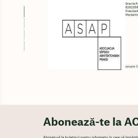
Gravila P
6262056c
President
Marseni
ianuarie 
Abonează-te la AC
Abonați-vă la buletinul nostru informativ în care vă împărtăși