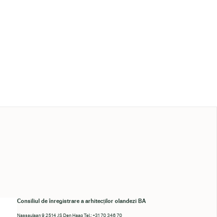
Consiliul de înregistrare a arhitecților olandezi BA
Nassaulaan 9 2514 JS Den Haag Tel.: +31 70 346 70