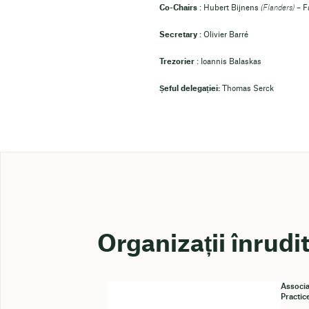
Co-Chairs
: Hubert Bijnens
(Flanders)
– F
Secretary
: Olivier Barré
Trezorier
: Ioannis Balaskas
Șeful delegației:
Thomas Serck
Organizații înrudi
Associa
Practic