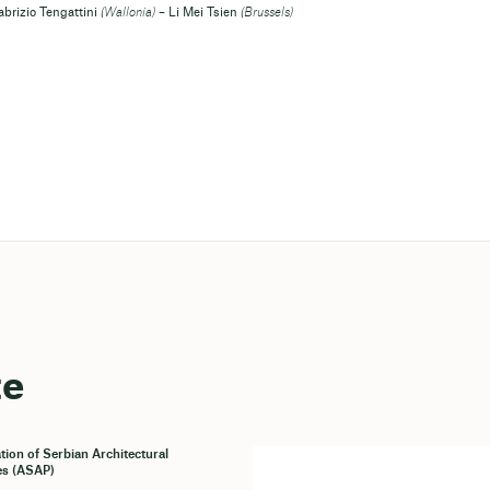
abrizio Tengattini
(Wallonia)
– Li Mei Tsien
(Brussels)
te
tion of Serbian Architectural
es (ASAP)