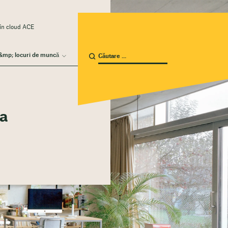
 în cloud ACE
 &mp; locuri de muncă
ia