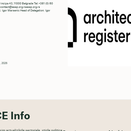
rincipa 43, 11000 Belgrade Tel: +381 (0) 60
ontact@asap.org.rsasap.org.rs
: Igor Marsenic Head of Delegation: Igor
c
5, 2026
E Info
m actualizările sectoriale, știrile politice