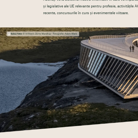
și legislative ale UE relevante pentru profesie, activitățile A
recente, concursurile în curs și evenimentele viitoare.
Sursă foto:
© Arhitect: Dorte Mandrup - Fotografie: Adam Mørk