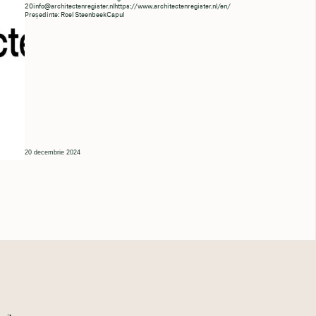
20info@architectenregister.nlhttps
://www.architectenregister.nl/en/
Președinte: Roel SteenbeekCapul
20 decembrie 2024