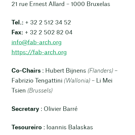
21 rue Ernest Allard – 1000 Bruxelas
Tel.:
+ 32 2 512 34 52
Fax:
+ 32 2 502 82 04
info@fab-arch.org
https://fab-arch.org
Co-Chairs
: Hubert Bijnens
(Flanders)
–
Fabrizio Tengattini
(Wallonia)
– Li Mei
Tsien
(Brussels)
Secretary
: Olivier Barré
Tesoureiro
: Ioannis Balaskas