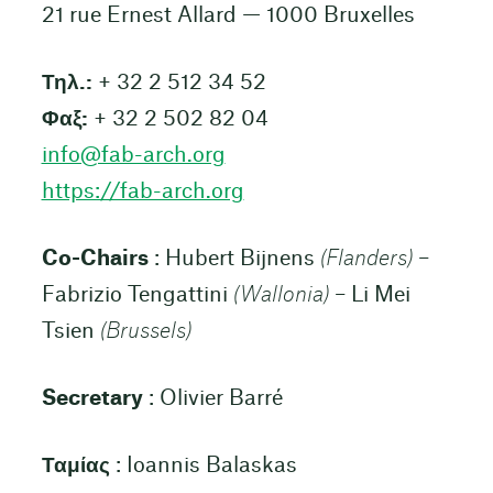
21 rue Ernest Allard — 1000 Bruxelles
Τηλ.:
+ 32 2 512 34 52
Φαξ:
+ 32 2 502 82 04
info@fab-arch.org
https://fab-arch.org
Co-Chairs
: Hubert Bijnens
(Flanders)
–
Fabrizio Tengattini
(Wallonia)
– Li Mei
Tsien
(Brussels)
Secretary
: Olivier Barré
Ταμίας
: Ioannis Balaskas