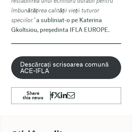
restabilirea unui echilibru durabil pentru
îmbunătățirea calității vieții tuturor
speciilor.”
a subliniat-o pe Katerina
Gkoltsiou, președinta IFLA EUROPE.
Descărcați scrisoarea comună
ACE-IFLA