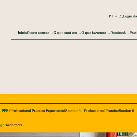
Login d
Início
Quem somos
O que está em
O que fazemos
Databank
Prat
- PPE (Professional Practice Experience)
Section 4 - Professional Practice
Section 5 
ign Architects