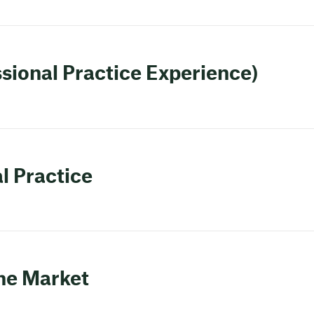
ssional Practice Experience)
l Practice
the Market