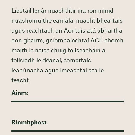
Liostáil lenár nuachtlitir ina roinnimid
nuashonruithe earnála, nuacht bheartais
agus reachtach an Aontais atá ábhartha
don ghairm, gníomhaíochtaí ACE chomh
maith le naisc chuig foilseacháin a
foilsíodh le déanaí, comórtais
leanúnacha agus imeachtaí atá le
teacht.