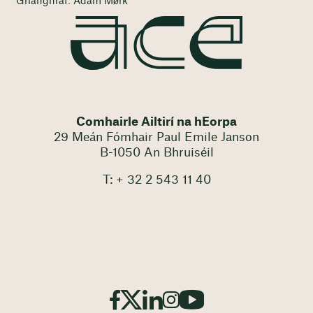
Grianghraf: Adam Mørk
Comhairle Ailtirí na hEorpa
29 Meán Fómhair Paul Emile Janson
B-1050 An Bhruiséil
T: + 32 2 543 11 40