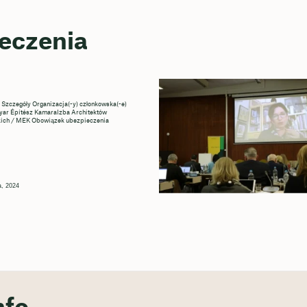
eczenia
 Szczegóły Organizacja(-y) członkowska(-e)
r Építész KamaraIzba Architektów
ich / MEK Obowiązek ubezpieczenia
a, 2024