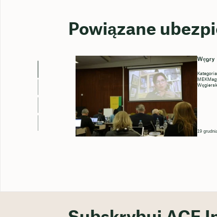
Powiązane ubezpi
Węgry
Kategoria
MEKMagya
Węgiersk
19 grudni