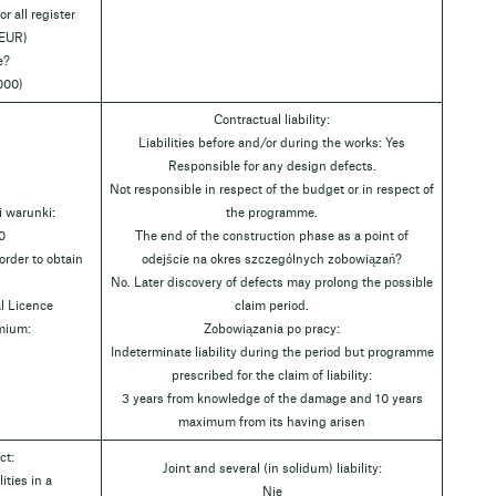
r all register
 EUR)
e?
000)
Contractual liability:
Liabilities before and/or during the works: Yes
Responsible for any design defects.
Not responsible in respect of the budget or in respect of
 warunki:
the programme.
0
The end of the construction phase as a point of
rder to obtain
odejście na okres szczególnych zobowiązań?
No. Later discovery of defects may prolong the possible
l Licence
claim period.
emium:
Zobowiązania po pracy:
Indeterminate liability during the period but programme
prescribed for the claim of liability:
3 years from knowledge of the damage and 10 years
maximum from its having arisen
ct:
Joint and several (in solidum) liability:
ities in a
Nie