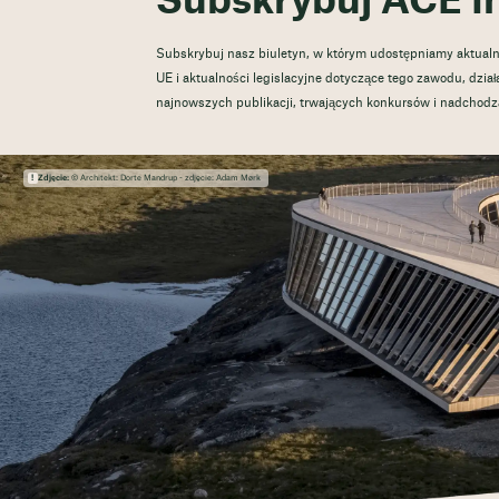
Subskrybuj ACE I
Subskrybuj nasz biuletyn, w którym udostępniamy aktualne 
UE i aktualności legislacyjne dotyczące tego zawodu, działa
najnowszych publikacji, trwających konkursów i nadchod
Zdjęcie:
© Architekt: Dorte Mandrup - zdjęcie: Adam Mørk