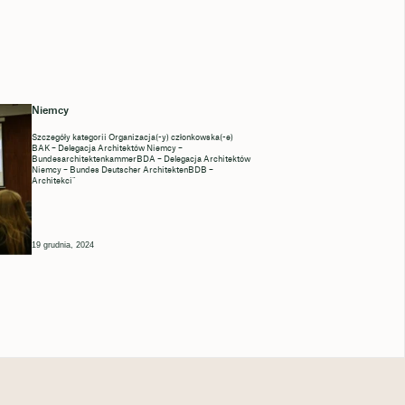
Niemcy
Szczegóły kategorii Organizacja(-y) członkowska(-e)
BAK – Delegacja Architektów Niemcy –
BundesarchitektenkammerBDA – Delegacja Architektów
Niemcy – Bundes Deutscher ArchitektenBDB –
Architekci”
19 grudnia, 2024