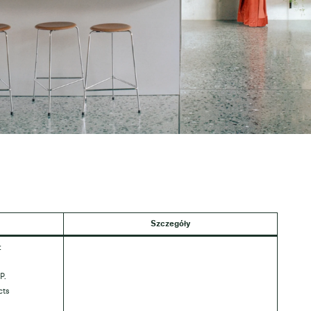
Szczegóły
:
P.
cts