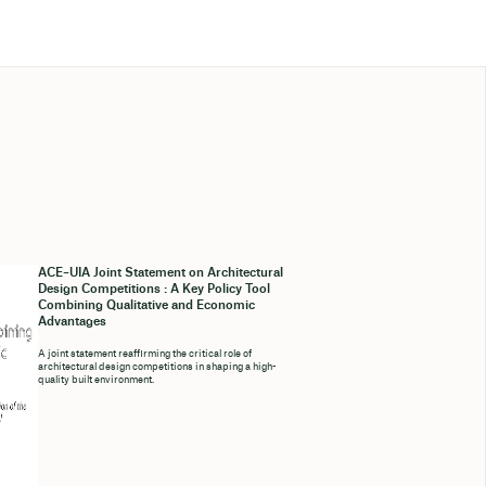
ACE–UIA Joint Statement on Architectural
Design Competitions : A Key Policy Tool
Combining Qualitative and Economic
Advantages
A joint statement reaffirming the critical role of
architectural design competitions in shaping a high-
quality built environment.