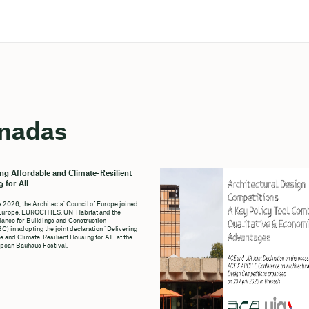
onadas
ing Affordable and Climate-Resilient
 for All
e 2026, the Architects' Council of Europe joined
Europe, EUROCITIES, UN-Habitat and the
liance for Buildings and Construction
C) in adopting the joint declaration “Delivering
e and Climate-Resilient Housing for All” at the
pean Bauhaus Festival.