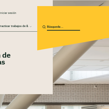
niciar sesión
racticar trabajos de &
n de
as