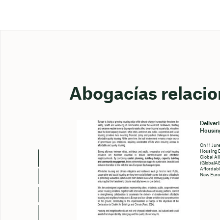
Abogacías relaci
Deliver
Housing
On 11 Jun
Housing 
Global Al
(GlobalAB
Affordabl
New Euro