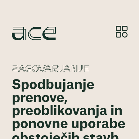
ZAGOVARJANJE
Spodbujanje
prenove,
preoblikovanja in
ponovne uporabe
obstoječih stavb