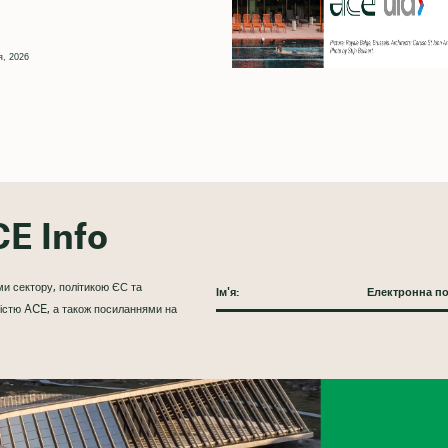
я, 2026
E Info
и сектору, політикою ЄС та
ністю ACE, а також посиланнями на