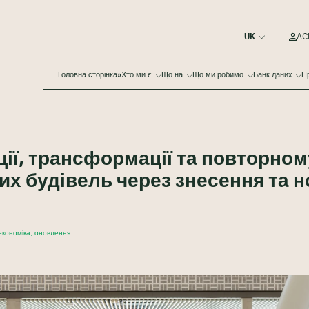
ACE
Головна сторінка»
Хто ми є
Що на
Що ми робимо
Банк даних
Пр
ії, трансформації та повторном
х будівель через знесення та н
економіка, оновлення