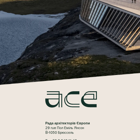
Рада архітекторів Європи
29 rue Пол Еміль Янсон
B-1050 Брюссель