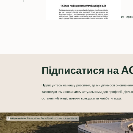
19 Червн
Підписатися на AC
Підписуйтесь на нашу розсилку, де ми ділимося оновленням
законодавчими новинами, актуальними для професії, діяль
останні публікації, поточні конкурси та майбутні події.
Кредит на фото:
© Архітектор: Dorte Mandrup — Фото: Адам Мьорк