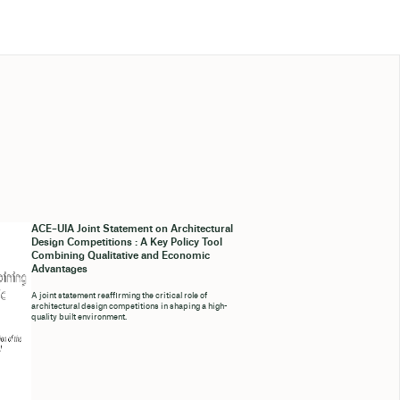
ACE–UIA Joint Statement on Architectural
Design Competitions : A Key Policy Tool
Combining Qualitative and Economic
Advantages
A joint statement reaffirming the critical role of
architectural design competitions in shaping a high-
quality built environment.