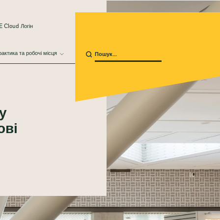
 Cloud Логін
актика та робочі місця
у
ові