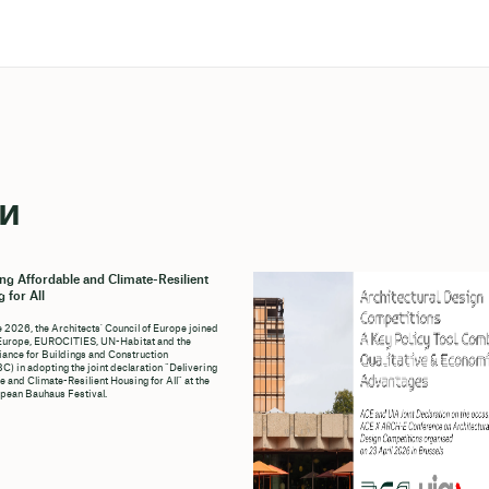
ти
ing Affordable and Climate-Resilient
 for All
e 2026, the Architects' Council of Europe joined
Europe, EUROCITIES, UN-Habitat and the
liance for Buildings and Construction
C) in adopting the joint declaration “Delivering
e and Climate-Resilient Housing for All” at the
pean Bauhaus Festival.