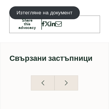
Изтегляне на документ
Свързани застъпници