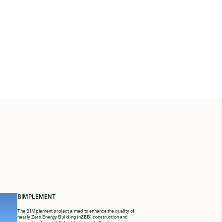
BIMPLEMENT
The BIMplement project aimed to enhance the quality of
nearly Zero Energy Building (nZEB) construction and