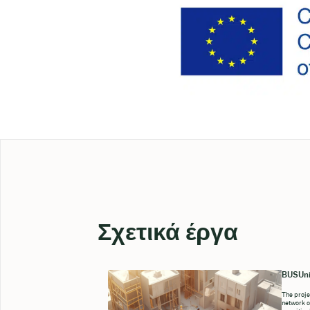
Σχετικά έργα
BUSUni
The proje
network o