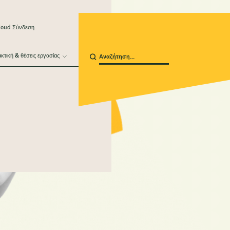
loud Σύνδεση
κτική & θέσεις εργασίας