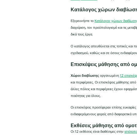
Κατάλογος χώρων διαβίωσ
Εξερευνήστε το
Κατάλογος χώρων διαβίωσ
διαχείριση, τον προϋπολογισμό και τις μεταβ
δικά τους έργα.
Ο κατάλογος απευθύνεται στις τοπικές και π
σχεδιασμού, καθώς και σε όσους ενδιαφέροντ
Επισκέψεις μάθησης από ο
Χώροι διαβίωσης
οργανωμένη
12 επισκέψ
και περιφέρειες. Οι επισκέψεις μάθησης από
άλλες πόλεις και περιφέρειες έχουν εφαρμό
ποιότητας για όλους.
Οι επισκέψεις προσέφεραν επίσης ευκαιρίες
ενδιαφερόμενους φορείς από διαφορετικά υπ
Εκθέσεις μάθησης από ομοτ
Οι 12 εκθέσεις είναι διαθέσιμες στην
ιστότοπ