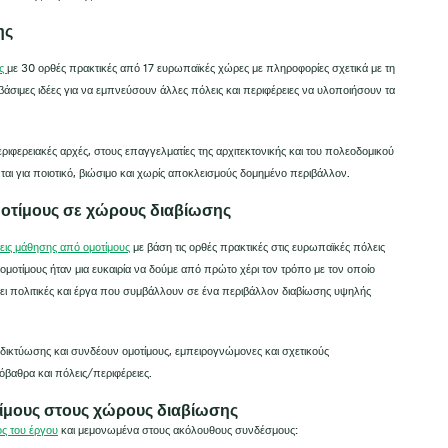
ης
ης
με 30 ορθές πρακτικές από 17 ευρωπαϊκές χώρες με πληροφορίες σχετικά με τη
ιβάσιμες ιδέες για να εμπνεύσουν άλλες πόλεις και περιφέρειες να υλοποιήσουν τα
εριφερειακές αρχές, στους επαγγελματίες της αρχιτεκτονικής και του πολεοδομικού
αι για ποιοτικό, βιώσιμο και χωρίς αποκλεισμούς δομημένο περιβάλλον.
μοτίμους σε χώρους διαβίωσης
εις μάθησης από ομοτίμους
με βάση τις ορθές πρακτικές στις ευρωπαϊκές πόλεις
 ομοτίμους ήταν μια ευκαιρία να δούμε από πρώτο χέρι τον τρόπο με τον οποίο
σει πολιτικές και έργα που συμβάλλουν σε ένα περιβάλλον διαβίωσης υψηλής
 δικτύωσης και συνδέουν ομοτίμους, εμπειρογνώμονες και σχετικούς
όβαθρα και πόλεις/περιφέρειες.
ίμους στους χώρους διαβίωσης
ος του έργου
και μεμονωμένα στους ακόλουθους συνδέσμους: