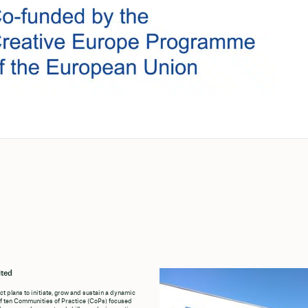
ted
ct plans to initiate, grow and sustain a dynamic
f ten Communities of Practice (CoPs) focused