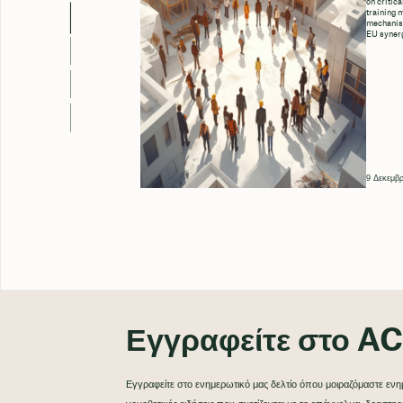
on critica
training 
mechanism
EU synerg
9 Δεκεμβρ
Εγγραφείτε στο AC
Εγγραφείτε στο ενημερωτικό μας δελτίο όπου μοιραζόμαστε ενημ