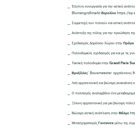
Έξυπνη συνεργασία για την αστική ανάπτυξ
Blumengroßmarkt
Βερολίνο
https://op.
Συμμετοχή των πολιτών και αστική ανάπτ
Ανάπτυξη της πόλης για την προώθηση της
Σχεδιασμός Δημόσιου Χώρου στην
Πράγα
Πολεοδομικός σχεδιασμός για και με τις γυ
Τακτική πολεοδομία στην
Grand Paris Su
Βρυξέλλες
’ Bouwmeester: αρχιτέκτονες 
Λιτή αρχιτεκτονική και βιώσιμη ανακαίνιση 
Ο πολιτισμός αναλαμβάνει ένα μεταβιομηχα
Ξύλινη αρχιτεκτονική για μια βιώσιμη πόλη
Βιώσιμη αστική ανάπλαση στην
Μάλμε
htt
Μετασχηματισμός
Γκντανσκ
μέσω της συμ