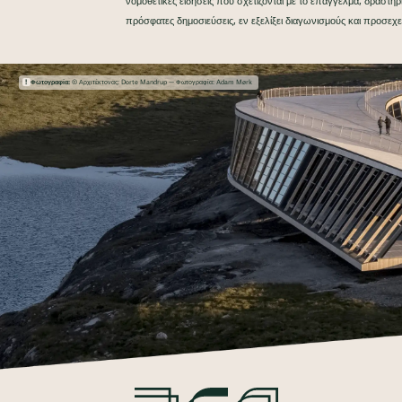
νομοθετικές ειδήσεις που σχετίζονται με το επάγγελμα, δραστη
πρόσφατες δημοσιεύσεις, εν εξελίξει διαγωνισμούς και προσεχε
Φωτογραφία:
© Αρχιτέκτονας: Dorte Mandrup — Φωτογραφία: Adam Mørk