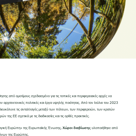
ησης από ομοτίμους σχεδιασμένο για τις τοπικές και περιφερειακές αρχές να
 αρχιτεκτονικές πολιτικές και έργα υψηλής ποιότητας. Από τον Ιούλιο του 2023
διευκόλυνε τις ανταλλαγές μεταξύ των πόλεων, των περιφερειών, των κρατών
ν της ΕΕ σχετικά με τις διαδικασίες και τις ορθές πρακτικές.
ουργική Ευρώπη» της Ευρωπαϊκής Ένωσης,
Χώροι διαβίωσης
υλοποιήθηκε από
τόνων της Ευρώπης.