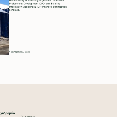
renovation by establishing large-scale Continuous
Professional Development (CPD) and Building
Information Modelling (BIM)-enhanced qualification
schemes.
4 Δεκεμβρίου, 2025