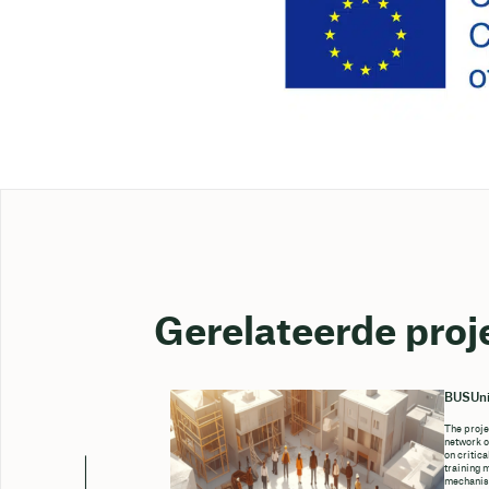
Gerelateerde proj
BUSUni
The proje
network o
on critica
training 
mechanism