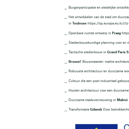
Burgerparticipatie en stedelijke ontwikk
Het ontwikkelen van de stad om duurza
in
Toulouse
https://op.europa.eu/s/z1jr
Openbare ruimte ontwerp in
Praag
http
Stedenbouwkundige planning voor en 
Tactische stedenbouw in
Grand Paris 
Brussel
’ Bouwmeester: maître architec
Robuuste architectuur en duurzame wo
Cultuur die een post-industrieel gebou
Houten architectuur voor een duurzame
Duurzame stadsvernieuwing in
Malmö
Transformatie
Gdansk
Door betrokkenh