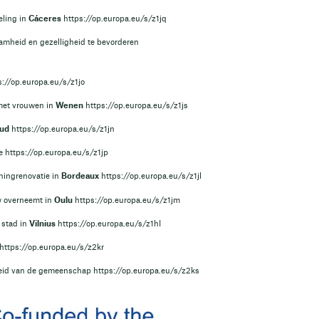
eling in
Cáceres
https://op.europa.eu/s/z1jq
amheid en gezelligheid te bevorderen
s://op.europa.eu/s/z1jo
met vrouwen in
Wenen
https://op.europa.eu/s/z1js
Sud
https://op.europa.eu/s/z1jn
te
https://op.europa.eu/s/z1jp
ningrenovatie in
Bordeaux
https://op.europa.eu/s/z1jl
w overneemt in
Oulu
https://op.europa.eu/s/z1jm
 stad in
Vilnius
https://op.europa.eu/s/z1hI
https://op.europa.eu/s/z2kr
eid van de gemeenschap
https://op.europa.eu/s/z2ks