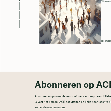
EU synerg
december
Abonneren op ACE
Abonneer u op onze nieuwsbrief met sectorupdates, EU-be
is voor het beroep, ACE-activiteiten en links naar recente 
komende evenementen.