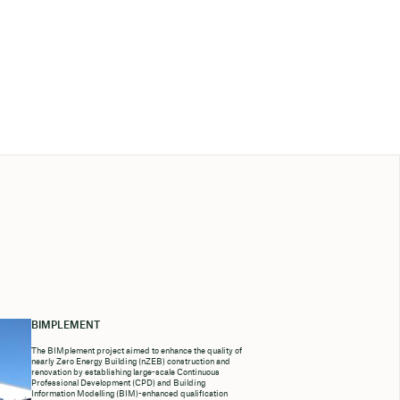
BIMPLEMENT
The BIMplement project aimed to enhance the quality of
nearly Zero Energy Building (nZEB) construction and
renovation by establishing large-scale Continuous
Professional Development (CPD) and Building
Information Modelling (BIM)-enhanced qualification