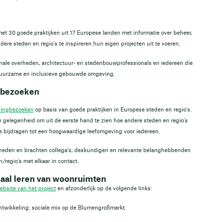
et 30 goede praktijken uit 17 Europese landen met informatie over beheer,
re steden en regio’s te inspireren hun eigen projecten uit te voeren.
ionale overheden, architectuur- en stedenbouwprofessionals en iedereen die
 duurzame en inclusieve gebouwde omgeving.
g bezoeken
rningbezoeken
op basis van goede praktijken in Europese steden en regio’s.
n gelegenheid om uit de eerste hand te zien hoe andere steden en regio’s
ie bijdragen tot een hoogwaardige leefomgeving voor iedereen.
eden en brachten collega’s, deskundigen en relevante belanghebbenden
/regio’s met elkaar in contact.
iaal leren van woonruimten
ebsite van het project
en afzonderlijk op de volgende links:
ntwikkeling: sociale mix op de Blumengroßmarkt