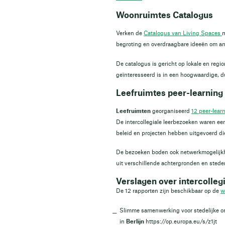
Woonruimtes Catalogus
Verken de
Catalogus van Living Spaces
m
begroting en overdraagbare ideeën om ande
De catalogus is gericht op lokale en reg
geïnteresseerd is in een hoogwaardige,
Leefruimtes peer-learnin
Leefruimten
georganiseerd
12 peer-lea
De intercollegiale leerbezoeken waren ee
beleid en projecten hebben uitgevoerd d
De bezoeken boden ook netwerkmogelijkh
uit verschillende achtergronden en steden
Verslagen over intercolleg
De 12 rapporten zijn beschikbaar op de
w
Slimme samenwerking voor stedelijke o
in
Berlijn
https://op.europa.eu/s/z1jt