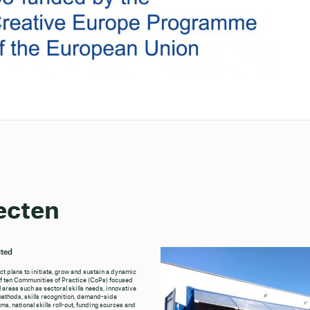
ecten
ted
ct plans to initiate, grow and sustain a dynamic
f ten Communities of Practice (CoPs) focused
l areas such as sectoral skills needs, innovative
methods, skills recognition, demand-side
s, national skills roll-out, funding sources and