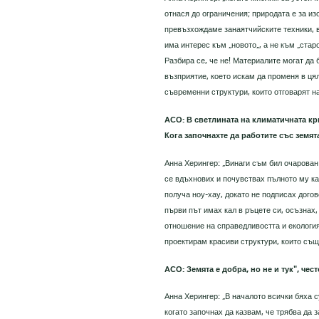
отнася до ограничения; природата е за и
превъзхождаме занаятчийските техники, в
има интерес към „новото„, а не към „стар
Разбира се, че не! Материалите могат да 
възприятие, което искам да променя в цял
съвременни структури, които отговарят н
АСО: В светлината на климатичната кри
Кога започнахте да работите със земят
Анна Херингер: „Винаги съм бил очарован
се вдъхнових и почувствах пълното му ка
получа ноу-хау, докато не подписах догов
първи път имах кал в ръцете си, осъзнах
отношение на справедливостта и екологият
проектирам красиви структури, които също
АСО: Земята е добра, но не и тук", чес
Анна Херингер: „В началото всички бяха с
когато започнах да казвам, че трябва да 