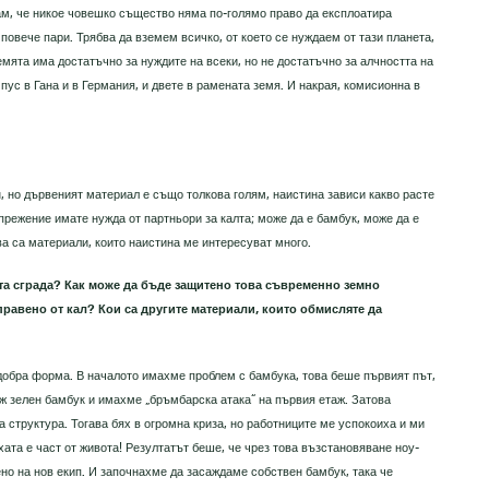
ам, че никое човешко същество няма по-голямо право да експлоатира
повече пари. Трябва да вземем всичко, от което се нуждаем от тази планета,
 Земята има достатъчно за нуждите на всеки, но не достатъчно за алчността на
мпус в Гана и в Германия, и двете в рамената земя. И накрая, комисионна в
, но дървеният материал е също толкова голям, наистина зависи какво расте
прежение имате нужда от партньори за калта; може да е бамбук, може да е
а са материали, които наистина ме интересуват много.
та сграда? Как може да бъде защитено това съвременно земно
правено от кал? Кои са другите материали, които обмисляте да
добра форма. В началото имахме проблем с бамбука, това беше първият път,
еж зелен бамбук и имахме „бръмбарска атака“ на първия етаж. Затова
структура. Тогава бях в огромна криза, но работниците ме успокоиха и ми
ухата е част от живота! Резултатът беше, че чрез това възстановяване ноу-
но на нов екип. И започнахме да засаждаме собствен бамбук, така че