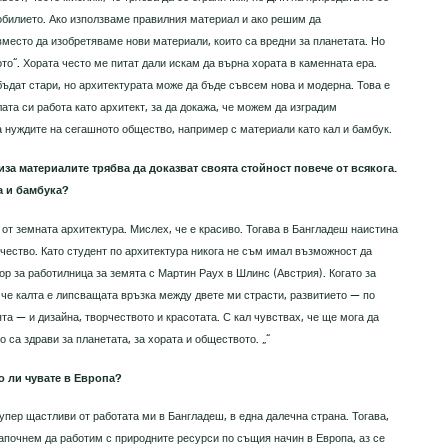
зобилието. Ако използваме правилния материал и ако решим да
место да изобретяваме нови материали, които са вредни за планетата. Но
ото“. Хората често ме питат дали искам да върна хората в каменната ера.
бъдат стари, но архитектурата може да бъде съвсем нова и модерна. Това е
ата си работа като архитект, за да докажа, че можем да изградим
а нуждите на сегашното общество, например с материали като кал и бамбук.
за материалите трябва да доказват своята стойност повече от всякога.
а и бамбука?
 от земната архитектура. Мислех, че е красиво. Тогава в Бангладеш наистина
чество. Като студент по архитектура никога не съм имал възможност да
ор за работилница за земята с Мартин Раух в Шлинс (Австрия). Когато за
, че калта е липсващата връзка между двете ми страсти, развитието — по
а — и дизайна, творчеството и красотата. С кал чувствах, че ще мога да
 са здрави за планетата, за хората и обществото. „“
то ли чувате в Европа?
упер щастливи от работата ми в Бангладеш, в една далечна страна. Тогава,
започнем да работим с природните ресурси по същия начин в Европа, аз се