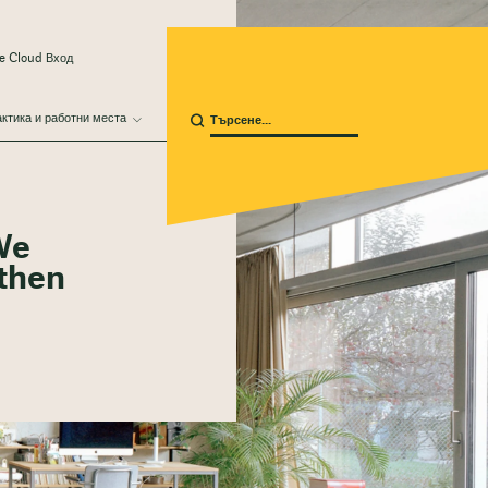
e Cloud Вход
ктика и работни места
 We
 then