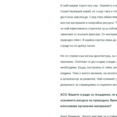
И най-накрая търся ноу-хау. Знанието и 
съществуващия кораб, но също така и гло
достъпна навсякъде. След това обмислям 
местни материали и енергийни ресурси. То
че най-ефективната стратегия за устойчи
зависими от външни фактори. От материа
природен обект. В крайна сметка няма да
сгради по по-добър начин.
Не се стремя към вечна архитектура, за с
признаем. Опитвам се да създам сгради, к
необходими. Къща, построена от земя, мо
градина. Това е моето желание, на еколо
в катализатор за развитие. Най-големият 
допринася за справедливо и социално ико
АСО: Вашите сгради са твърдение, че у
огромните ресурси на природата. Врем
използваме органични материали?
Анна Херингер: „Когато мислим за устойчи