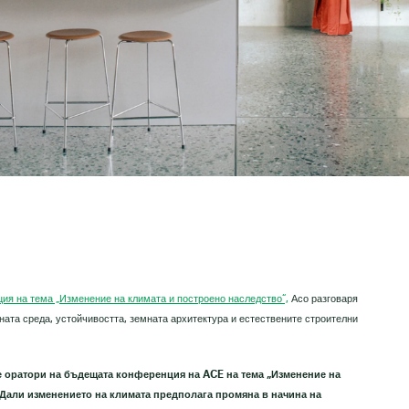
я на тема „Изменение на климата и построено наследство“,
Асо разговаря
ената среда, устойчивостта, земната архитектура и естествените строителни
е оратори на бъдещата конференция на ACE на тема „Изменение на
 Дали изменението на климата предполага промяна в начина на