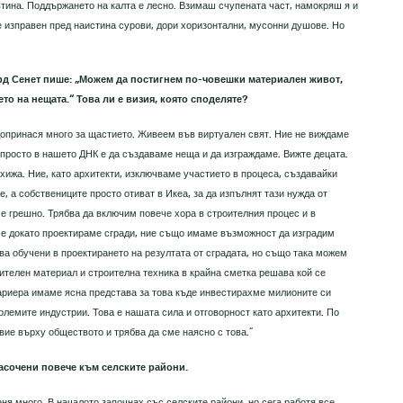
тина. Поддържането на калта е лесно. Взимаш счупената част, намокряш я и
е изправен пред наистина сурови, дори хоризонтални, мусонни душове. Но
ард Сенет пише: „Можем да постигнем по-човешки материален живот,
то на нещата.“ Това ли е визия, която споделяте?
допринася много за щастието. Живеем във виртуален свят. Ние не виждаме
 просто в нашето ДНК е да създаваме неща и да изграждаме. Вижте децата.
 хижа. Ние, като архитекти, изключваме участието в процеса, създавайки
, а собствениците просто отиват в Икеа, за да изпълнят тази нужда от
 е грешно. Трябва да включим повече хора в строителния процес и в
че докато проектираме сгради, ние също имаме възможност да изградим
а обучени в проектирането на резултата от сградата, но също така можем
ителен материал и строителна техника в крайна сметка решава кой се
кариера имаме ясна представа за това къде инвестирахме милионите си
олемите индустрии. Това е нашата сила и отговорност като архитекти. По
вие върху обществото и трябва да сме наясно с това.“
асочени повече към селските райони.
ня много. В началото започнах със селските райони, но сега работя все