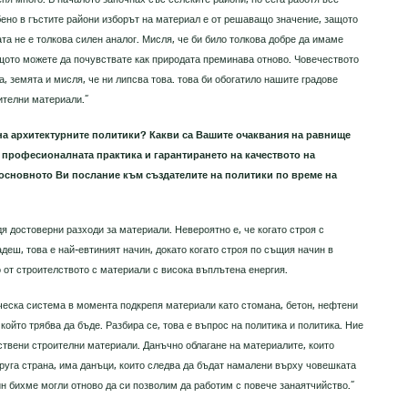
бено в гъстите райони изборът на материал е от решаващо значение, защото
ата не е толкова силен аналог. Мисля, че би било толкова добре да имаме
защото можете да почувствате как природата преминава отново. Човечеството
а, земята и мисля, че ни липсва това. това би обогатило нашите градове
ителни материали.“
на архитектурните политики? Какви са Вашите очаквания на равнище
 професионалната практика и гарантирането на качеството на
 основното Ви послание към създателите на политики по време на
я достоверни разходи за материали. Невероятно е, че когато строя с
деш, това е най-евтиният начин, докато когато строя по същия начин в
о от строителството с материали с висока въплътена енергия.
ческа система в момента подкрепя материали като стомана, бетон, нефтени
 който трябва да бъде. Разбира се, това е въпрос на политика и политика. Ние
ствени строителни материали. Данъчно облагане на материалите, които
руга страна, има данъци, които следва да бъдат намалени върху човешката
ин бихме могли отново да си позволим да работим с повече занаятчийство.“