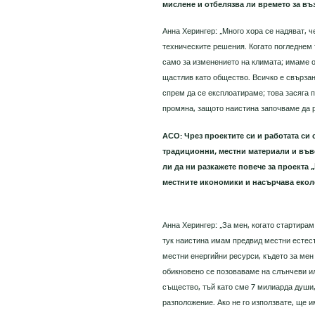
мислене и отбелязва ли времето за в
Анна Херингер: „Много хора се надяват, 
техническите решения. Когато погледнем 
само за изменението на климата; имаме о
щастлив като общество. Всичко е свързано
спрем да се експлоатираме; това засяга п
промяна, защото наистина започваме да р
АСО: Чрез проектите си и работата си 
традиционни, местни материали и във
ли да ни разкажете повече за проекта
местните икономики и насърчава еко
Анна Херингер: „За мен, когато стартирам
тук наистина имам предвид местни естест
местни енергийни ресурси, където за мен
обикновено се позоваваме на слънчеви и
същество, тъй като сме 7 милиарда души,
разположение. Ако не го използвате, ще 