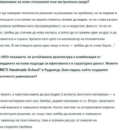
ъзприемане на ново отношение към застроената среда?
че ще намерим технически решения за решаване на проблема, но не вярвам в
текущото състояние на нашата планета, можем да видим, че не става въпрос
громни проблеми като несправедливост, но и нещастие; фактът, че не си
, трябва да стигнем до нова нагласа, в която да се грижим един за друг и да
ланетата и хората. Кризите като цяло са катализатор на положителна
астем. В настоящата криза едно нещо е ясно — трябва да се учим бързо. „“
с НПО показахте, че устойчивата архитектура е комбинация от
еждането на нови подходи за ефективност и структурна цялост.
Можете
 „METI Handmade School“ в Рудрапур, Бангладеш, който подкрепя
логичното равновесие?
 проект, е наистина важно да разгледам 3 аспекта; местните материали — и
вени материали като кал, бамбук, дървен материал и т.н. Второ: наличните
 най-важната е човешката енергия. Когато мислим за алтернативни енергии,
ли вятърни решения, но също така трябва да включим и човешкото
 живеещи на тази планета, това е огромен ресурс от енергия на
има социален проблем.