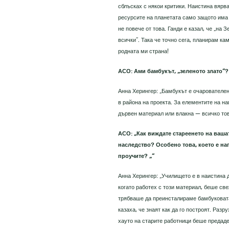
сблъсках с някои критики. Наистина вярв
ресурсите на планетата само защото има 
не повече от това. Ганди е казал, че „на
всички“. Така че точно сега, планирам ка
родната ми страна!
АСО: Ами бамбукът, „зеленото злато“?
Анна Херингер: „Бамбукът е очарователен
в района на проекта. За елементите на на
дървен материал или влакна — всичко тов
АСО: „Как виждате стареенето на ваша
наследство? Особено това, което е на
проучите? „“
Анна Херингер: „Училището е в наистина 
когато работех с този материал, беше св
трябваше да преинсталираме бамбуковата 
казаха, че знаят как да го построят. Разр
хауто на старите работници беше предаде