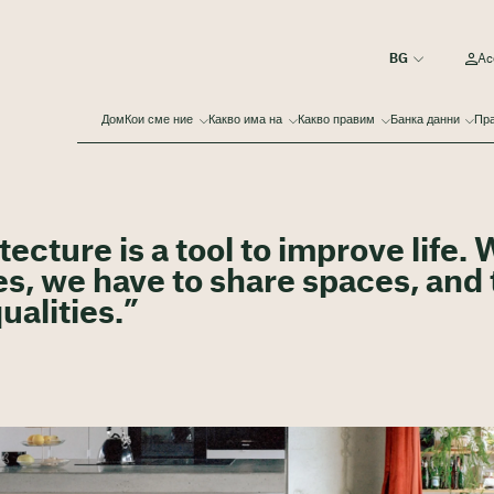
Ac
Дом
Кои сме ние
Какво има на
Какво правим
Банка данни
Пра
ecture is a tool to improve life.
es, we have to share spaces, and
ualities.”