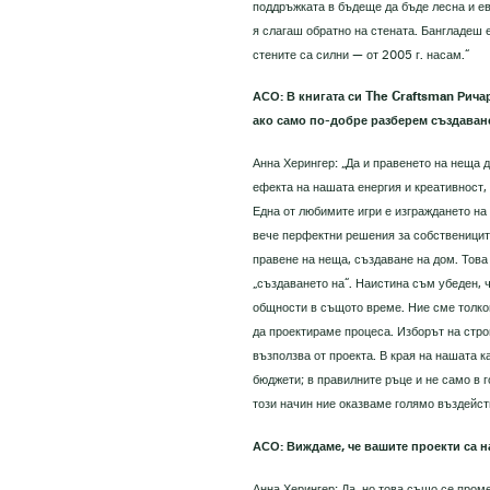
поддръжката в бъдеще да бъде лесна и ев
я слагаш обратно на стената. Бангладеш 
стените са силни — от 2005 г. насам.“
АСО: В книгата си The Craftsman Рич
ако само по-добре разберем създаване
Анна Херингер: „Да и правенето на неща 
ефекта на нашата енергия и креативност,
Една от любимите игри е изграждането на
вече перфектни решения за собствениците
правене на неща, създаване на дом. Това
„създаването на“. Наистина съм убеден, 
общности в същото време. Ние сме толков
да проектираме процеса. Изборът на стро
възползва от проекта. В края на нашата 
бюджети; в правилните ръце и не само в г
този начин ние оказваме голямо въздейст
АСО: Виждаме, че вашите проекти са н
Анна Херингер: Да, но това също се проме