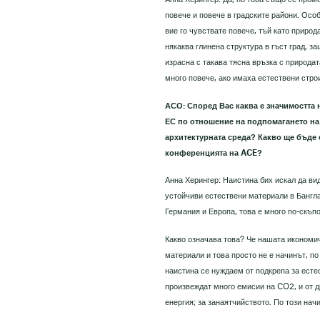
повече и повече в градските райони. Осо
вие го чувствате повече, тъй като природ
някаква глинена структура в гъст град, 
израсна с такава тясна връзка с природат
много повече, ако имаха естествени стро
АСО: Според Вас каква е значимостта 
ЕС по отношение на подпомагането на
архитектурната среда? Какво ще бъде
конференцията на ACE?
Анна Херингер: Наистина бих искал да вид
устойчиви естествени материали в Бангла
Германия и Европа, това е много по-скъп
Какво означава това? Че нашата икономи
материали и това просто не е начинът, по
наистина се нуждаем от подкрепа за есте
произвеждат много емисии на CO2, и от д
енергия; за занаятчийството. По този нач