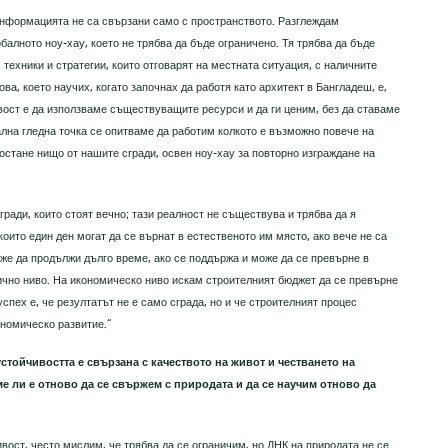
информацията не са свързани само с пространството. Разглеждам
балното ноу-хау, което не трябва да бъде ограничено. Тя трябва да бъде
техники и стратегии, които отговарят на местната ситуация, с наличните
ва, което научих, когато започнах да работя като архитект в Бангладеш, е,
вост е да използваме съществуващите ресурси и да ги ценим, без да ставаме
лна гледна точка се опитваме да работим колкото е възможно повече на
 остане нищо от нашите сгради, освен ноу-хау за повторно изграждане на
гради, които стоят вечно; тази реалност не съществува и трябва да я
оито един ден могат да се върнат в естественото им място, ако вече не са
же да продължи дълго време, ако се поддържа и може да се превърне в
гично ниво. На икономическо ниво искам строителният бюджет да се превърне
успех е, че резултатът не е само сграда, но и че строителният процес
номическо развитие.“
стойчивостта е свързана с качеството на живот и честването на
е ли е отново да се свържем с природата и да се научим отново да
вост, често мислим, че трябва да се ограничим, но ДНК на природата не се