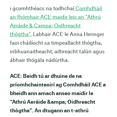
i gcomhthéacs na todhchaí
Comhdháil
an fhómhair ACE maidir leis an “Athrú
Aeráide & Campa; Oidhreacht
thógtha”,
Labhair ACE le Anna Heringer
faoi cháilíocht sa timpeallacht thógtha,
inbhuanaitheacht, ailtireacht talún agus
ábhair thógála nádúrtha.
ACE: Beidh tú ar dhuine de na
príomhchainteoirí ag Comhdháil ACE a
bheidh ann amach anseo maidir le
“Athrú Aeráide &ampa; Oidhreacht
thógtha”. An dtugann an t-athrú