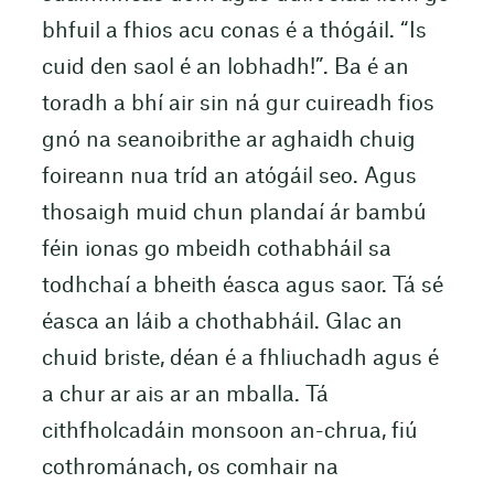
bhfuil a fhios acu conas é a thógáil. “Is
cuid den saol é an lobhadh!”. Ba é an
toradh a bhí air sin ná gur cuireadh fios
gnó na seanoibrithe ar aghaidh chuig
foireann nua tríd an atógáil seo. Agus
thosaigh muid chun plandaí ár bambú
féin ionas go mbeidh cothabháil sa
todhchaí a bheith éasca agus saor. Tá sé
éasca an láib a chothabháil. Glac an
chuid briste, déan é a fhliuchadh agus é
a chur ar ais ar an mballa. Tá
cithfholcadáin monsoon an-chrua, fiú
cothrománach, os comhair na