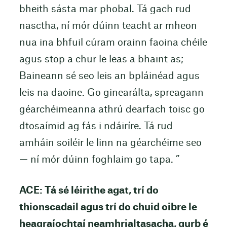
bheith sásta mar phobal. Tá gach rud
nasctha, ní mór dúinn teacht ar mheon
nua ina bhfuil cúram orainn faoina chéile
agus stop a chur le leas a bhaint as;
Baineann sé seo leis an bpláinéad agus
leis na daoine. Go ginearálta, spreagann
géarchéimeanna athrú dearfach toisc go
dtosaímid ag fás i ndáiríre. Tá rud
amháin soiléir le linn na géarchéime seo
— ní mór dúinn foghlaim go tapa. ”
ACE: Tá sé léirithe agat, trí do
thionscadail agus trí do chuid oibre le
heagraíochtaí neamhrialtasacha, gurb é