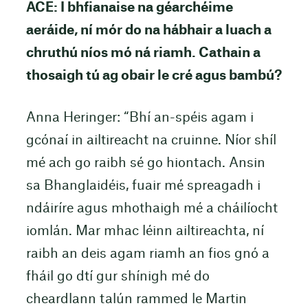
ACE: I bhfianaise na géarchéime
aeráide, ní mór do na hábhair a luach a
chruthú níos mó ná riamh. Cathain a
thosaigh tú ag obair le cré agus bambú?
Anna Heringer: “Bhí an-spéis agam i
gcónaí in ailtireacht na cruinne. Níor shíl
mé ach go raibh sé go hiontach. Ansin
sa Bhanglaidéis, fuair mé spreagadh i
ndáiríre agus mhothaigh mé a cháilíocht
iomlán. Mar mhac léinn ailtireachta, ní
raibh an deis agam riamh an fios gnó a
fháil go dtí gur shínigh mé do
cheardlann talún rammed le Martin