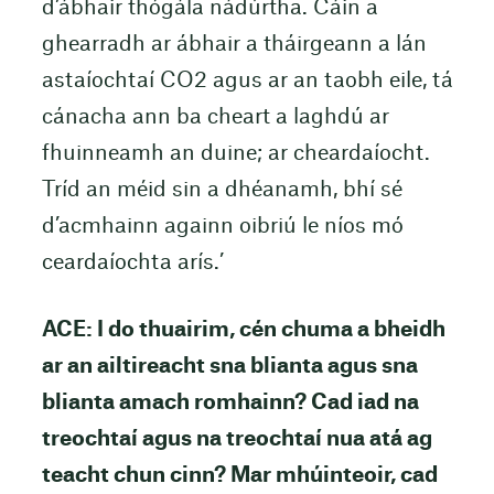
d’ábhair thógála nádúrtha. Cáin a
ghearradh ar ábhair a tháirgeann a lán
astaíochtaí CO2 agus ar an taobh eile, tá
cánacha ann ba cheart a laghdú ar
fhuinneamh an duine; ar cheardaíocht.
Tríd an méid sin a dhéanamh, bhí sé
d’acmhainn againn oibriú le níos mó
ceardaíochta arís.’
ACE: I do thuairim, cén chuma a bheidh
ar an ailtireacht sna blianta agus sna
blianta amach romhainn? Cad iad na
treochtaí agus na treochtaí nua atá ag
teacht chun cinn? Mar mhúinteoir, cad