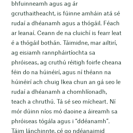
bhfuinneamh agus ag ár
gcruthaitheacht, is fúinne amháin atá sé
rudaí a dhéanamh agus a thógáil. Féach
ar leanaí. Ceann de na cluichí is fearr leat
é a thógáil bothán. Táimidne, mar ailtirí,
ag eisiamh rannpháirtíochta sa
phróiseas, ag cruthú réitigh foirfe cheana
féin do na húinéirí, agus ní théann na
húinéirí ach chuig Ikea chun an gá seo le
rudaí a dhéanamh a chomhlíonadh,
teach a chruthú. Tá sé seo mícheart. Ní
mór dúinn níos mó daoine a áireamh sa
phróiseas tógála agus i “ddéanamh”.
Táim lánchinnte, cé go ndéanaimid