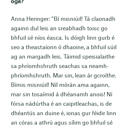
óga?
Anna Heringer: “Bí misniúil! Tá claonadh
againn dul leis an sreabhadh toisc go
bhfuil sé níos éasca. Is dóigh linn gurb é
seo a theastaíonn ó dhaoine, a bhfuil súil
ag an margadh leis. Táimid speisialaithe
sa phríomhshruth seachas sa neamh-
phríomhshruth. Mar sin, lean ár gcroíthe.
Bímis misniúil! Níl mórán ama againn,
mar sin tosaímid á dhéanamh anois! Ní
fórsa nádúrtha é an caipitleachas, is de
dhéantús an duine é, ionas gur féidir linn
an córas a athrú agus sílim go bhfuil sé