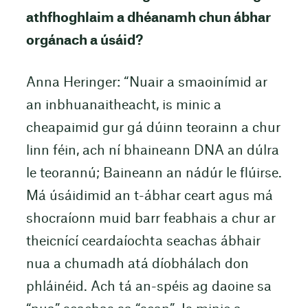
athfhoghlaim a dhéanamh chun ábhar
orgánach a úsáid?
Anna Heringer: “Nuair a smaoinímid ar
an inbhuanaitheacht, is minic a
cheapaimid gur gá dúinn teorainn a chur
linn féin, ach ní bhaineann DNA an dúlra
le teorannú; Baineann an nádúr le flúirse.
Má úsáidimid an t-ábhar ceart agus má
shocraíonn muid barr feabhais a chur ar
theicnící ceardaíochta seachas ábhair
nua a chumadh atá díobhálach don
phláinéid. Ach tá an-spéis ag daoine sa