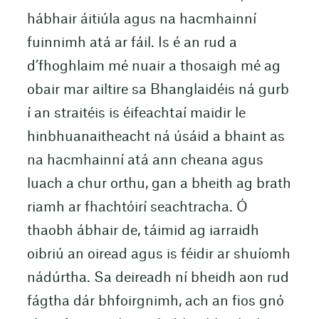
hábhair áitiúla agus na hacmhainní
fuinnimh atá ar fáil. Is é an rud a
d’fhoghlaim mé nuair a thosaigh mé ag
obair mar ailtire sa Bhanglaidéis ná gurb
í an straitéis is éifeachtaí maidir le
hinbhuanaitheacht ná úsáid a bhaint as
na hacmhainní atá ann cheana agus
luach a chur orthu, gan a bheith ag brath
riamh ar fhachtóirí seachtracha. Ó
thaobh ábhair de, táimid ag iarraidh
oibriú an oiread agus is féidir ar shuíomh
nádúrtha. Sa deireadh ní bheidh aon rud
fágtha dár bhfoirgnimh, ach an fios gnó