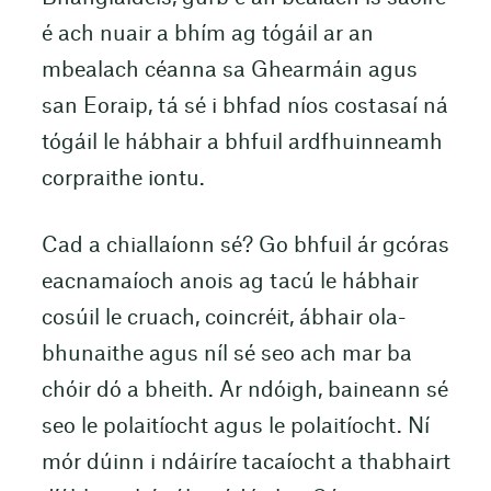
é ach nuair a bhím ag tógáil ar an
mbealach céanna sa Ghearmáin agus
san Eoraip, tá sé i bhfad níos costasaí ná
tógáil le hábhair a bhfuil ardfhuinneamh
corpraithe iontu.
Cad a chiallaíonn sé? Go bhfuil ár gcóras
eacnamaíoch anois ag tacú le hábhair
cosúil le cruach, coincréit, ábhair ola-
bhunaithe agus níl sé seo ach mar ba
chóir dó a bheith. Ar ndóigh, baineann sé
seo le polaitíocht agus le polaitíocht. Ní
mór dúinn i ndáiríre tacaíocht a thabhairt