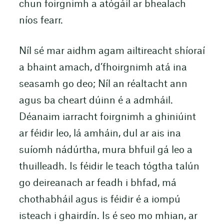
chun foirgnimh a atógáil ar bhealach
níos fearr.
Níl sé mar aidhm agam ailtireacht shíoraí
a bhaint amach, d’fhoirgnimh atá ina
seasamh go deo; Níl an réaltacht ann
agus ba cheart dúinn é a admháil.
Déanaim iarracht foirgnimh a ghiniúint
ar féidir leo, lá amháin, dul ar ais ina
suíomh nádúrtha, mura bhfuil gá leo a
thuilleadh. Is féidir le teach tógtha talún
go deireanach ar feadh i bhfad, má
chothabháil agus is féidir é a iompú
isteach i ghairdín. Is é seo mo mhian, ar