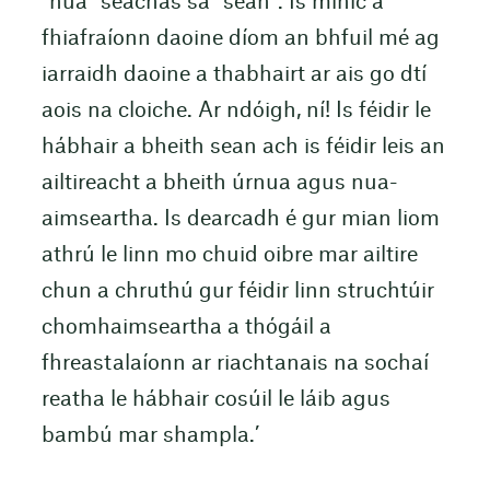
“nua” seachas sa “sean”. Is minic a
fhiafraíonn daoine díom an bhfuil mé ag
iarraidh daoine a thabhairt ar ais go dtí
aois na cloiche. Ar ndóigh, ní! Is féidir le
hábhair a bheith sean ach is féidir leis an
ailtireacht a bheith úrnua agus nua-
aimseartha. Is dearcadh é gur mian liom
athrú le linn mo chuid oibre mar ailtire
chun a chruthú gur féidir linn struchtúir
chomhaimseartha a thógáil a
fhreastalaíonn ar riachtanais na sochaí
reatha le hábhair cosúil le láib agus
bambú mar shampla.’