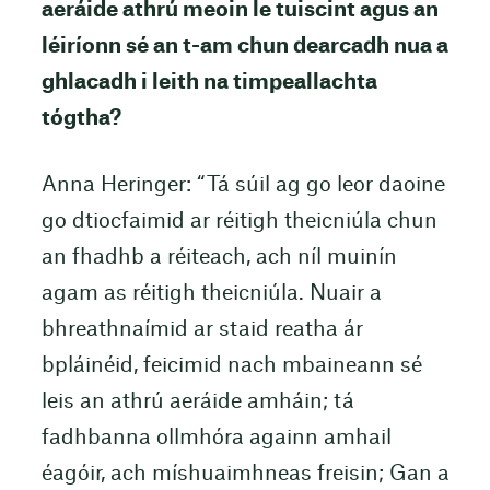
aeráide athrú meoin le tuiscint agus an
léiríonn sé an t-am chun dearcadh nua a
ghlacadh i leith na timpeallachta
tógtha?
Anna Heringer: “Tá súil ag go leor daoine
go dtiocfaimid ar réitigh theicniúla chun
an fhadhb a réiteach, ach níl muinín
agam as réitigh theicniúla. Nuair a
bhreathnaímid ar staid reatha ár
bpláinéid, feicimid nach mbaineann sé
leis an athrú aeráide amháin; tá
fadhbanna ollmhóra againn amhail
éagóir, ach míshuaimhneas freisin; Gan a