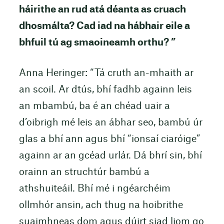
háirithe an rud atá déanta as cruach
dhosmálta? Cad iad na hábhair eile a
bhfuil tú ag smaoineamh orthu? ”
Anna Heringer: “Tá cruth an-mhaith ar
an scoil. Ar dtús, bhí fadhb againn leis
an mbambú, ba é an chéad uair a
d’oibrigh mé leis an ábhar seo, bambú úr
glas a bhí ann agus bhí “ionsaí ciaróige”
againn ar an gcéad urlár. Dá bhrí sin, bhí
orainn an struchtúr bambú a
athshuiteáil. Bhí mé i ngéarchéim
ollmhór ansin, ach thug na hoibrithe
suaimhneas dom agus dúirt siad liom go