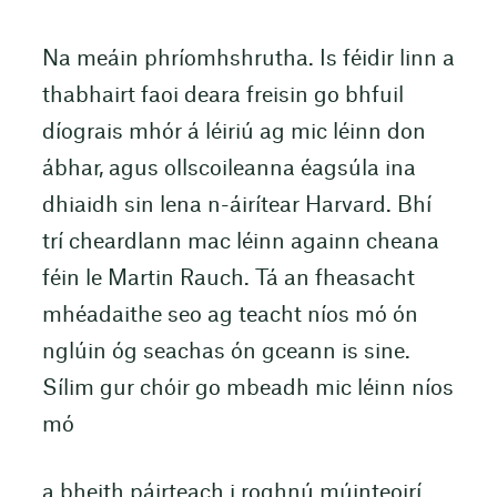
Na meáin phríomhshrutha. Is féidir linn a
thabhairt faoi deara freisin go bhfuil
díograis mhór á léiriú ag mic léinn don
ábhar, agus ollscoileanna éagsúla ina
dhiaidh sin lena n-áirítear Harvard. Bhí
trí cheardlann mac léinn againn cheana
féin le Martin Rauch. Tá an fheasacht
mhéadaithe seo ag teacht níos mó ón
nglúin óg seachas ón gceann is sine.
Sílim gur chóir go mbeadh mic léinn níos
mó
a bheith páirteach i roghnú múinteoirí