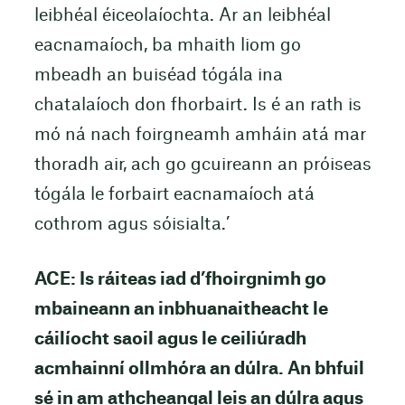
leibhéal éiceolaíochta. Ar an leibhéal
eacnamaíoch, ba mhaith liom go
mbeadh an buiséad tógála ina
chatalaíoch don fhorbairt. Is é an rath is
mó ná nach foirgneamh amháin atá mar
thoradh air, ach go gcuireann an próiseas
tógála le forbairt eacnamaíoch atá
cothrom agus sóisialta.’
ACE: Is ráiteas iad d’fhoirgnimh go
mbaineann an inbhuanaitheacht le
cáilíocht saoil agus le ceiliúradh
acmhainní ollmhóra an dúlra. An bhfuil
sé in am athcheangal leis an dúlra agus