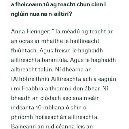
a fheiceann tú ag teacht chun cinn i
nglúin nua na n-ailtirí?
Anna Heringer: “Tá méadú ag teacht ar
an ocras ar mhaithe le hailtireacht
fhiúntach. Agus freisin le haghaidh
ailtireachta barántúla. Agus le haghaidh
ailtireacht talún. Ní dhearna an
tAthbhreithniú Ailtireachta ach a eagrán
i mí Feabhra a thiomnú don ábhar. Ní
bheadh an clúdach seo sna meáin
indéanta 10 mbliana ó shin ó
phríomhfhoilseachán ailtireachta.
Baineann an rud céanna leis an