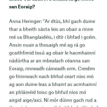
san Eoraip?
Anna Heringer: “Ar dtús, bhí gach duine
thar a bheith sásta leis an obair a rinne
mé sa Bhanglaidéis, i dtír i bhfad i gcéin.
Ansin nuair a thosaigh mé ag rá go
gcaithfimid tosú ag obair le hacmhainní
nádúrtha ar an mbealach céanna san
Eoraip, rinneadh cáineadh orm. Creidim
go fírinneach nach bhfuil ceart níos mó
ag aon duine leas a bhaint as acmhainní
an phláinéid toisc go bhfuil níos mó
airgid aige/aici. Ní mór dúinn gach rud a