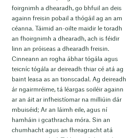
foirgnimh a dhearadh, go bhfuil an deis
againn freisin pobail a thógáil ag an am
céanna. Táimid an-oilte maidir le toradh
an fhoirgnimh a dhearadh, ach is féidir
linn an próiseas a dhearadh freisin.
Cinneann an rogha ábhar tógála agus
teicníc tógála ar deireadh thiar cé atá ag
baint leasa as an tionscadal. Ag deireadh
ár ngairmréime, tá léargas soiléir againn
ar an áit ar infheistíomar na milliúin dár
mbuiséid; Ar an láimh eile, agus ní
hamháin i gcathracha móra. Sin an
chumhacht agus an fhreagracht atá