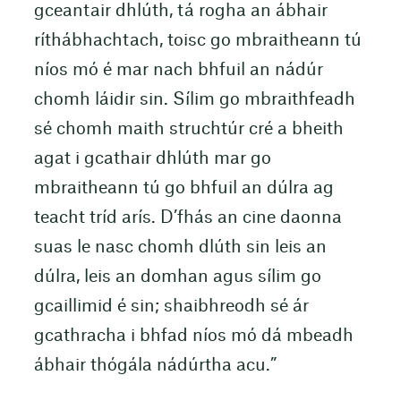
gceantair dhlúth, tá rogha an ábhair
ríthábhachtach, toisc go mbraitheann tú
níos mó é mar nach bhfuil an nádúr
chomh láidir sin. Sílim go mbraithfeadh
sé chomh maith struchtúr cré a bheith
agat i gcathair dhlúth mar go
mbraitheann tú go bhfuil an dúlra ag
teacht tríd arís. D’fhás an cine daonna
suas le nasc chomh dlúth sin leis an
dúlra, leis an domhan agus sílim go
gcaillimid é sin; shaibhreodh sé ár
gcathracha i bhfad níos mó dá mbeadh
ábhair thógála nádúrtha acu.”