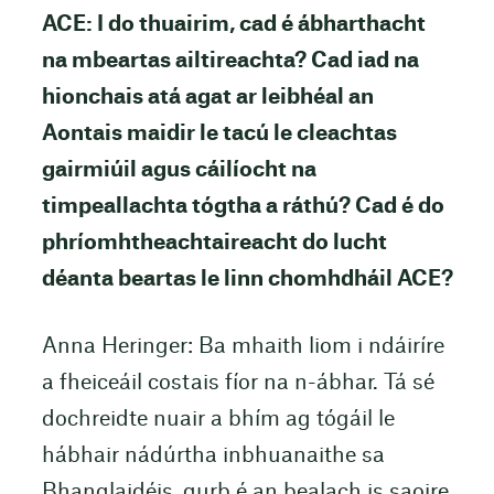
ACE: I do thuairim, cad é ábharthacht
na mbeartas ailtireachta? Cad iad na
hionchais atá agat ar leibhéal an
Aontais maidir le tacú le cleachtas
gairmiúil agus cáilíocht na
timpeallachta tógtha a ráthú? Cad é do
phríomhtheachtaireacht do lucht
déanta beartas le linn chomhdháil ACE?
Anna Heringer: Ba mhaith liom i ndáiríre
a fheiceáil costais fíor na n-ábhar. Tá sé
dochreidte nuair a bhím ag tógáil le
hábhair nádúrtha inbhuanaithe sa
Bhanglaidéis, gurb é an bealach is saoire