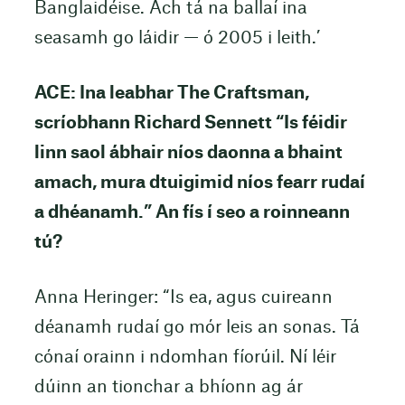
Banglaidéise. Ach tá na ballaí ina
seasamh go láidir — ó 2005 i leith.’
ACE: Ina leabhar The Craftsman,
scríobhann Richard Sennett “Is féidir
linn saol ábhair níos daonna a bhaint
amach, mura dtuigimid níos fearr rudaí
a dhéanamh.” An fís í seo a roinneann
tú?
Anna Heringer: “Is ea, agus cuireann
déanamh rudaí go mór leis an sonas. Tá
cónaí orainn i ndomhan fíorúil. Ní léir
dúinn an tionchar a bhíonn ag ár