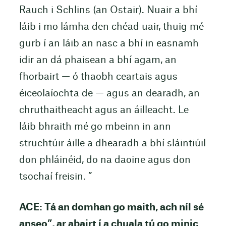
Rauch i Schlins (an Ostair). Nuair a bhí
láib i mo lámha den chéad uair, thuig mé
gurb í an láib an nasc a bhí in easnamh
idir an dá phaisean a bhí agam, an
fhorbairt — ó thaobh ceartais agus
éiceolaíochta de — agus an dearadh, an
chruthaitheacht agus an áilleacht. Le
láib bhraith mé go mbeinn in ann
struchtúir áille a dhearadh a bhí sláintiúil
don phláinéid, do na daoine agus don
tsochaí freisin. ”
ACE: Tá an domhan go maith, ach níl sé
anseo”, ar abairt í a chuala tú go minic