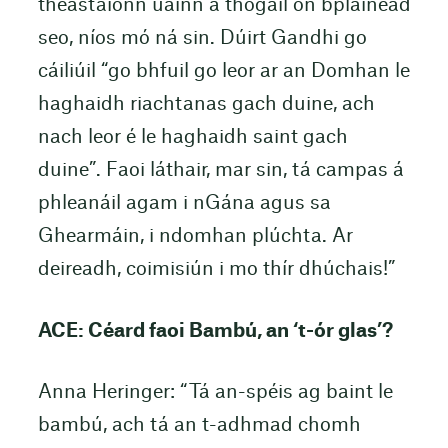
theastaíonn uainn a thógáil ón bpláinéad
seo, níos mó ná sin. Dúirt Gandhi go
cáiliúil “go bhfuil go leor ar an Domhan le
haghaidh riachtanas gach duine, ach
nach leor é le haghaidh saint gach
duine”. Faoi láthair, mar sin, tá campas á
phleanáil agam i nGána agus sa
Ghearmáin, i ndomhan plúchta. Ar
deireadh, coimisiún i mo thír dhúchais!”
ACE: Céard faoi Bambú, an ‘t-ór glas’?
Anna Heringer: “Tá an-spéis ag baint le
bambú, ach tá an t-adhmad chomh