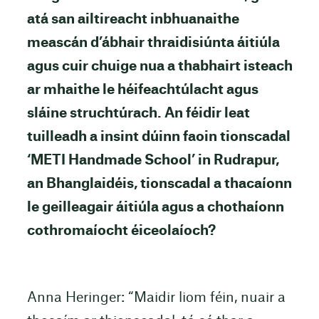
atá san ailtireacht inbhuanaithe
meascán d’ábhair thraidisiúnta áitiúla
agus cuir chuige nua a thabhairt isteach
ar mhaithe le héifeachtúlacht agus
sláine struchtúrach.
An féidir leat
tuilleadh a insint dúinn faoin tionscadal
‘METI Handmade School’ in Rudrapur,
an Bhanglaidéis, tionscadal a thacaíonn
le geilleagair áitiúla agus a chothaíonn
cothromaíocht éiceolaíoch?
Anna Heringer: “Maidir liom féin, nuair a