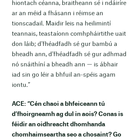
hiontach céanna, braitheann sé i ndáiríre
ar an méid a fhásann i réimse an
tionscadail. Maidir leis na heilimintí
teannais, teastaíonn comhpháirtithe uait
don láib; d’fhéadfadh sé gur bambú a
bheadh ann, d’fhéadfadh sé gur adhmad
nó snáithíní a bheadh ann — is ábhair
iad sin go léir a bhfuil an-spéis agam
iontu.”
ACE: “Cén chaoi a bhfeiceann tú
d’fhoirgneamh ag dul in aois? Conas is
féidir an oidhreacht dhomhanda
chomhaimseartha seo a chosaint? Go