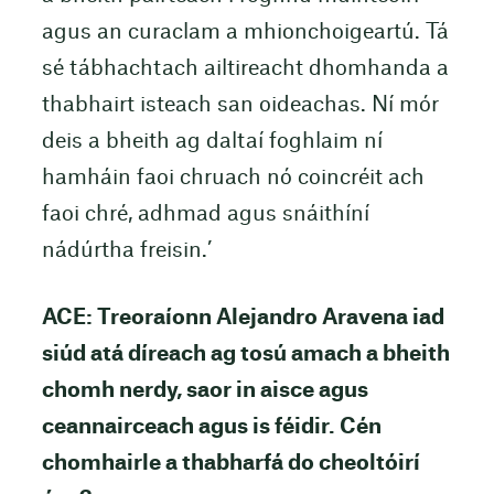
agus an curaclam a mhionchoigeartú. Tá
sé tábhachtach ailtireacht dhomhanda a
thabhairt isteach san oideachas. Ní mór
deis a bheith ag daltaí foghlaim ní
hamháin faoi chruach nó coincréit ach
faoi chré, adhmad agus snáithíní
nádúrtha freisin.’
ACE: Treoraíonn Alejandro Aravena iad
siúd atá díreach ag tosú amach a bheith
chomh nerdy, saor in aisce agus
ceannairceach agus is féidir. Cén
chomhairle a thabharfá do cheoltóirí