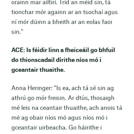
orainn mar ailtirí. Tríd an méid sin, tá
tionchar mór againn ar an tsochaí agus
ní mór dúinn a bheith ar an eolas faoi
sin.”
ACE: Is féidir linn a fheiceáil go bhfuil
do thionscadail dírithe níos mó i
gceantair thuaithe.
Anna Heringer: “Is ea, ach tá sé sin ag
athrú go mór freisin. Ar dtús, thosaigh
mé leis na ceantair thuaithe, ach anois tá
mé ag obair níos mó agus níos mó i
gceantair uirbeacha. Go háirithe i