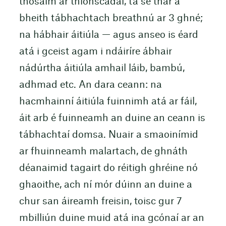
thosaím ar thionscadal, tá sé thar a
bheith tábhachtach breathnú ar 3 ghné;
na hábhair áitiúla — agus anseo is éard
atá i gceist agam i ndáiríre ábhair
nádúrtha áitiúla amhail láib, bambú,
adhmad etc. An dara ceann: na
hacmhainní áitiúla fuinnimh atá ar fáil,
áit arb é fuinneamh an duine an ceann is
tábhachtaí domsa. Nuair a smaoinímid
ar fhuinneamh malartach, de ghnáth
déanaimid tagairt do réitigh ghréine nó
ghaoithe, ach ní mór dúinn an duine a
chur san áireamh freisin, toisc gur 7
mbilliún duine muid atá ina gcónaí ar an