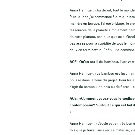
Anna Heringer: «Au début, tout le monde 
Puis, quand j'ai commencé à dire que nou
manière en Europe, j'ai été critiqué. Je c
ressources de la planète simplement parc
de cette planète, pas plus que cela. Gandh
pas assez pour la cupidité de tout le mo
deux en terre battue. Enfin, une commiss
ACE : Qu’en est-il du bambou, l’«or ver
Anna Heringer: «Le bambou est fascinant, 
pousse dans la zone du projet. Pour les é
s’agir de bambou, de bois ou de fibres –
ACE : «Comment voyez-vous le vieillis
contemporain? Surtout ce qui est fait 
«
Anna Heringer : «L’école est en très bon 
fois que je travaillais avec ce matériau, 