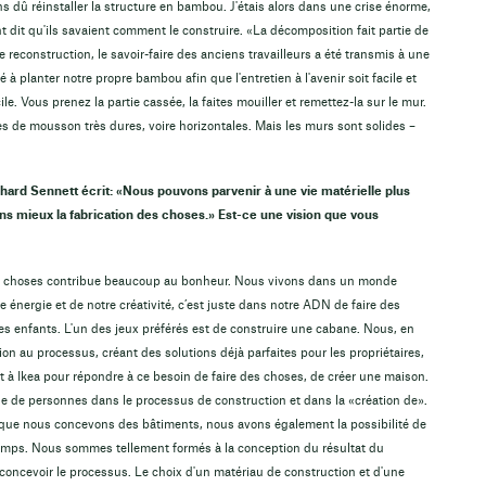
 dû réinstaller la structure en bambou. J'étais alors dans une crise énorme,
nt dit qu'ils savaient comment le construire. «La décomposition fait partie de
tte reconstruction, le savoir-faire des anciens travailleurs a été transmis à une
 planter notre propre bambou afin que l'entretien à l'avenir soit facile et
le. Vous prenez la partie cassée, la faites mouiller et remettez-la sur le mur.
s de mousson très dures, voire horizontales. Mais les murs sont solides –
hard Sennett écrit: «Nous pouvons parvenir à une vie matérielle plus
 mieux la fabrication des choses.» Est-ce une vision que vous
des choses contribue beaucoup au bonheur. Nous vivons dans un monde
re énergie et de notre créativité, c’est juste dans notre ADN de faire des
es enfants. L'un des jeux préférés est de construire une cabane. Nous, en
tion au processus, créant des solutions déjà parfaites pour les propriétaires,
t à Ikea pour répondre à ce besoin de faire des choses, de créer une maison.
e de personnes dans le processus de construction et dans la «création de».
que nous concevons des bâtiments, nous avons également la possibilité de
ps. Nous sommes tellement formés à la conception du résultat du
ncevoir le processus. Le choix d'un matériau de construction et d'une