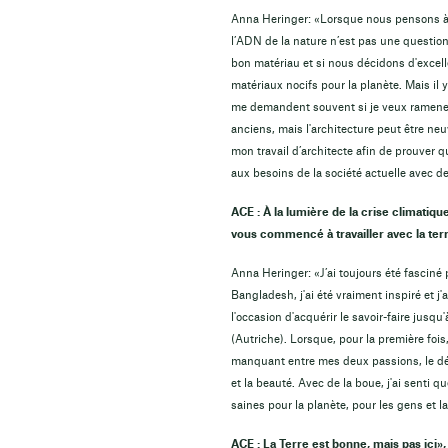
Anna Heringer: «Lorsque nous pensons à 
l’ADN de la nature n’est pas une question
bon matériau et si nous décidons d'excel
matériaux nocifs pour la planète. Mais il
me demandent souvent si je veux ramener 
anciens, mais l'architecture peut être ne
mon travail d’architecte afin de prouver
aux besoins de la société actuelle avec d
ACE : À la lumière de la crise climatiq
vous commencé à travailler avec la ter
Anna Heringer: «J’ai toujours été fasciné p
Bangladesh, j'ai été vraiment inspiré et j'a
l'occasion d'acquérir le savoir-faire jusq
(Autriche). Lorsque, pour la première fois,
manquant entre mes deux passions, le déve
et la beauté. Avec de la boue, j'ai senti 
saines pour la planète, pour les gens et la
ACE : La Terre est bonne, mais pas ici