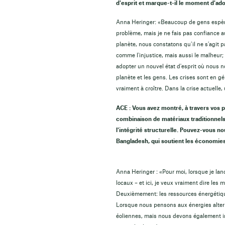
d'esprit et marque-t-il le moment d'ado
Anna Heringer: «Beaucoup de gens espère
problème, mais je ne fais pas confiance 
planète, nous constatons qu’il ne s’agi
comme l'injustice, mais aussi le malheur; 
adopter un nouvel état d'esprit où nous n
planète et les gens. Les crises sont en
vraiment à croître. Dans la crise actuell
ACE : Vous avez montré, à travers vos pr
combinaison de matériaux traditionnels 
l'intégrité structurelle.
Pouvez-vous nou
Bangladesh, qui soutient les économies 
Anna Heringer : «Pour moi, lorsque je lanc
locaux – et ici, je veux vraiment dire les 
Deuxièmement: les ressources énergétique
Lorsque nous pensons aux énergies altern
éoliennes, mais nous devons également in