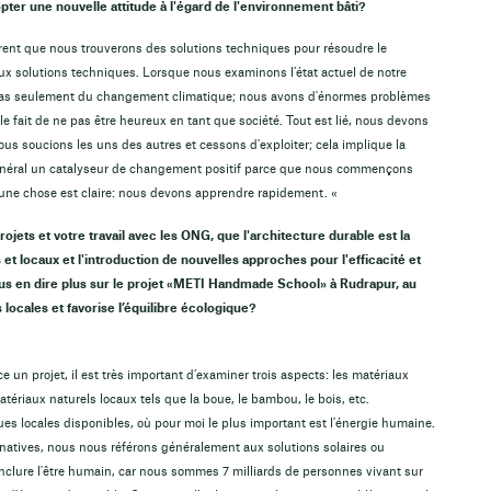
pter une nouvelle attitude à l'égard de l'environnement bâti?
nt que nous trouverons des solutions techniques pour résoudre le
aux solutions techniques. Lorsque nous examinons l’état actuel de notre
t pas seulement du changement climatique; nous avons d'énormes problèmes
le fait de ne pas être heureux en tant que société. Tout est lié, nous devons
ous soucions les uns des autres et cessons d'exploiter; cela implique la
 général un catalyseur de changement positif parce que nous commençons
e, une chose est claire: nous devons apprendre rapidement. «
ojets et votre travail avec les ONG, que l'architecture durable est la
et locaux et l'introduction de nouvelles approches pour l'efficacité et
s en dire plus sur le projet «METI Handmade School» à Rudrapur, au
locales et favorise l’équilibre écologique?
e un projet, il est très important d’examiner trois aspects: les matériaux
matériaux naturels locaux tels que la boue, le bambou, le bois, etc.
s locales disponibles, où pour moi le plus important est l'énergie humaine.
atives, nous nous référons généralement aux solutions solaires ou
clure l'être humain, car nous sommes 7 milliards de personnes vivant sur