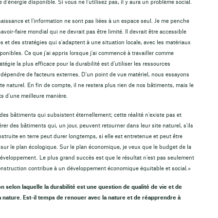
 d'énergie disponible. Si vous ne l’utilisez pas, il y aura un problème social.
nnaissance et l'information ne sont pas liées à un espace seul. Je me penche
savoir-faire mondial qui ne devrait pas être limité. Il devrait être accessible
s et des stratégies qui s'adaptent à une situation locale, avec les matériaux
ponibles. Ce que j'ai appris lorsque j'ai commencé à travailler comme
tégie la plus efficace pour la durabilité est d'utiliser les ressources
is dépendre de facteurs externes. D'un point de vue matériel, nous essayons
te naturel. En fin de compte, il ne restera plus rien de nos bâtiments, mais le
ts d'une meilleure manière.
 des bâtiments qui subsistent éternellement; cette réalité n'existe pas et
rer des bâtiments qui, un jour, peuvent retourner dans leur site naturel, s'ils
truite en terre peut durer longtemps, si elle est entretenue et peut être
 sur le plan écologique. Sur le plan économique, je veux que le budget de la
éveloppement. Le plus grand succès est que le résultat n’est pas seulement
onstruction contribue à un développement économique équitable et social.»
 selon laquelle la durabilité est une question de qualité de vie et de
 nature. Est-il temps de renouer avec la nature et de réapprendre à