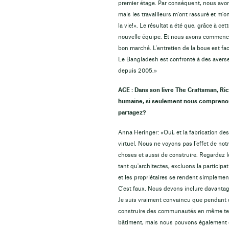
premier étage. Par conséquent, nous avons
mais les travailleurs m'ont rassuré et m'o
la vie!». Le résultat a été que, grâce à ce
nouvelle équipe. Et nous avons commencé à
bon marché. L'entretien de la boue est faci
Le Bangladesh est confronté à des averse
depuis 2005.»
ACE : Dans son livre The Craftsman, Ric
humaine, si seulement nous comprenons
partagez?
Anna Heringer: «Oui, et la fabrication 
virtuel. Nous ne voyons pas l’effet de not
choses et aussi de construire. Regardez l
tant qu'architectes, excluons la participa
et les propriétaires se rendent simplemen
C'est faux. Nous devons inclure davantag
Je suis vraiment convaincu que pendant 
construire des communautés en même tem
bâtiment, mais nous pouvons également co