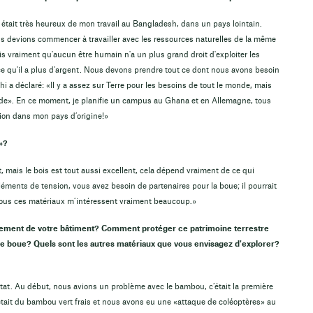
était très heureux de mon travail au Bangladesh, dans un pays lointain.
s devions commencer à travailler avec les ressources naturelles de la même
rois vraiment qu'aucun être humain n'a un plus grand droit d'exploiter les
e qu'il a plus d'argent. Nous devons prendre tout ce dont nous avons besoin
i a déclaré: «Il y a assez sur Terre pour les besoins de tout le monde, mais
nde». En ce moment, je planifie un campus au Ghana et en Allemagne, tous
ion dans mon pays d’origine!»
t»?
mais le bois est tout aussi excellent, cela dépend vraiment de ce qui
léments de tension, vous avez besoin de partenaires pour la boue; il pourrait
 tous ces matériaux m’intéressent vraiment beaucoup.»
sement de votre bâtiment? Comment protéger ce patrimoine terrestre
de boue? Quels sont les autres matériaux que vous envisagez d'explorer?
état. Au début, nous avions un problème avec le bambou, c’était la première
c’était du bambou vert frais et nous avons eu une «attaque de coléoptères» au