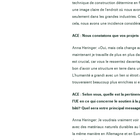
technique de construction détermine en fi
une image claire de l'endroit où nous avo
seulement dans les grandes industries. C’
cela, nous avons une incidence considérab
ACE : Nous constatons que vos projets 
Anna Heringer: «Oui, mais cela change au
maintenant je travaille de plus en plus d
est crucial, car vous le ressentez davantag
bon d'avoir une structure en terre dans u
L'humanité a grandi avec un lien si étroit
trouveraient beaucoup plus enrichies si e
ACE : Selon vous, quelle est la pertine
l’UE en ce qui concerne le soutien à la 
bâti? Quel sera votre principal messag
Anna Heringer: Je voudrais vraiment voir 
avec des matériaux naturels durables au B
la même manière en Allemagne et en Euro