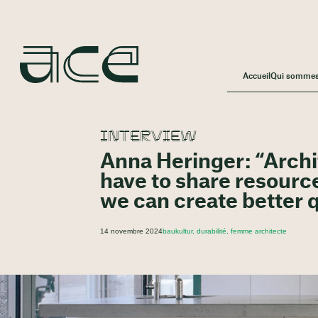
Accueil
Qui somme
INTERVIEW
Anna Heringer: “Archit
have to share resourc
we can create better q
14 novembre 2024
baukultur, durabilité, femme architecte