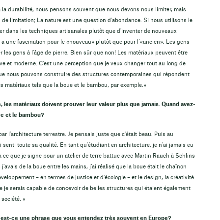
la durabilité, nous pensons souvent que nous devons nous limiter, mais
 de limitation; La nature est une question d'abondance. Si nous utilisons le
ler dans les techniques artisanales plutôt que d'inventer de nouveaux
 y a une fascination pour le «nouveau» plutôt que pour l’«ancien». Les gens
les gens à l'âge de pierre. Bien sûr que non! Les matériaux peuvent être
uve et moderne. C’est une perception que je veux changer tout au long de
 que nous pouvons construire des structures contemporaines qui répondent
es matériaux tels que la boue et le bambou, par exemple.»
ue, les matériaux doivent prouver leur valeur plus que jamais. Quand avez-
re et le bambou?
ar l’architecture terrestre. Je pensais juste que c'était beau. Puis au
i senti toute sa qualité. En tant qu'étudiant en architecture, je n'ai jamais eu
u'à ce que je signe pour un atelier de terre battue avec Martin Rauch à Schlins
 j’avais de la boue entre les mains, j’ai réalisé que la boue était le chaînon
loppement – en termes de justice et d’écologie – et le design, la créativité
que je serais capable de concevoir de belles structures qui étaient également
 société. «
», est-ce une phrase que vous entendez très souvent en Europe?