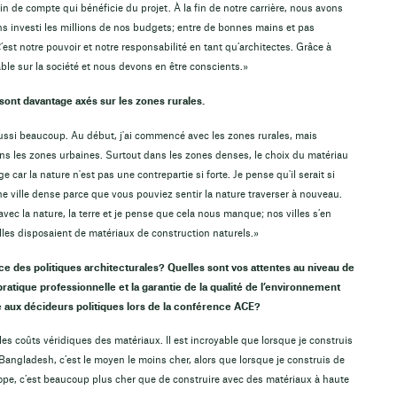
n de compte qui bénéficie du projet. À la fin de notre carrière, nous avons
ns investi les millions de nos budgets; entre de bonnes mains et pas
est notre pouvoir et notre responsabilité en tant qu’architectes. Grâce à
le sur la société et nous devons en être conscients.»
sont davantage axés sur les zones rurales.
ssi beaucoup. Au début, j'ai commencé avec les zones rurales, mais
ans les zones urbaines. Surtout dans les zones denses, le choix du matériau
e car la nature n'est pas une contrepartie si forte. Je pense qu'il serait si
ne ville dense parce que vous pouviez sentir la nature traverser à nouveau.
 avec la nature, la terre et je pense que cela nous manque; nos villes s’en
lles disposaient de matériaux de construction naturels.»
nce des politiques architecturales? Quelles sont vos attentes au niveau de
pratique professionnelle et la garantie de la qualité de l’environnement
e aux décideurs politiques lors de la conférence ACE?
les coûts véridiques des matériaux. Il est incroyable que lorsque je construis
angladesh, c’est le moyen le moins cher, alors que lorsque je construis de
pe, c’est beaucoup plus cher que de construire avec des matériaux à haute