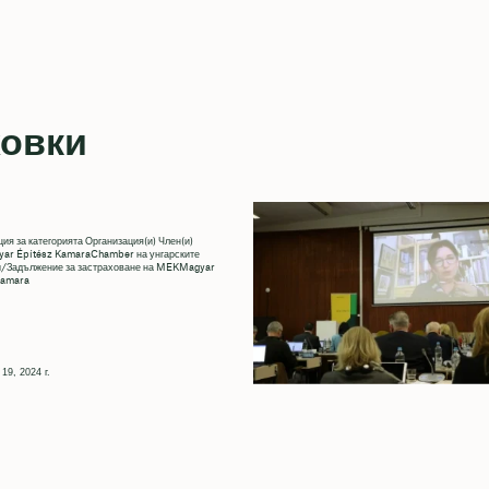
ховки
я за категорията Организация(и) Член(и)
r Építész KamaraChamber на унгарските
и/Задължение за застраховане на MEKMagyar
Kamara
19, 2024 г.