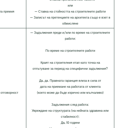
или
та премия
— Ставка на стойността на строителните работи
— Записът на претенциите на архитекта също е взет в
обмисляне
— Задължения преди и/или по време на строителните
работи:
По време на строителните работи
Краят на строителния етап като точка на
отпътуване за период на специфични задължения?
Да, да. Правната гаранция влиза в сила от
дата на приемане на работата от клиента
 отговорност
(което може да бъде изрично или мълчаливо)
Задължения след работа:
Увреждане на структурата (на нейната здравина или
стабилност):
Да, I0 години