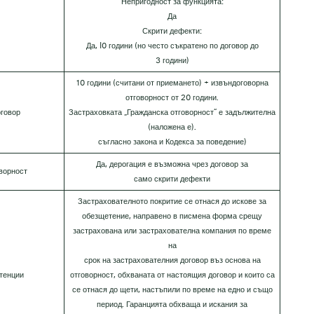
Непригодност за функцията:
Да
Скрити дефекти:
Да, I0 години (но често съкратено по договор до
3 години)
10 години (считани от приемането) + извъндоговорна
отговорност от 20 години.
оговор
Застраховката „Гражданска отговорност“ е задължителна
(наложена е).
съгласно закона и Кодекса за поведение)
Да, дерогация е възможна чрез договор за
ворност
само скрити дефекти
Застрахователното покритие се отнася до искове за
обезщетение, направено в писмена форма срещу
застрахована или застрахователна компания по време
на
срок на застрахователния договор въз основа на
тенции
отговорност, обхваната от настоящия договор и които са
се отнася до щети, настъпили по време на едно и също
период. Гаранцията обхваща и искания за