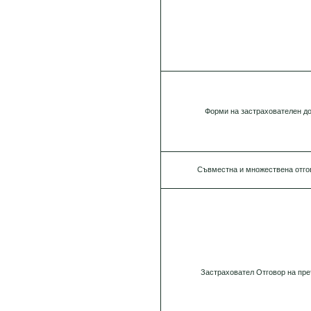
Форми на застрахователен д
Съвместна и множествена отго
Застраховател Отговор на пре