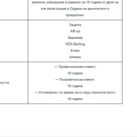
ремонти, извършени в рамките на 10 години от деня на
коя регистрация в Ордена на архитектите е
прекратено.
Защита
AR-co
Евромаф
HDI-Gerling
Етиас
Алианц
— Професионален клиент:
10 години
— Потребителски клиент:
ността
10 години
— Отговорност по време на и след строителството:
10 години