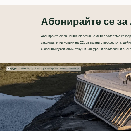
Абонирайте се за 
Абонирайте се за нашия бюлетин, където споделяме сектор
законодателни новини на ЕС, свързани с професията, дейно
скорошни публикации, текущи конкурси и предстоящи съби
Кредит за снимка:
© Архитект: Дорте Мандруп — Снимка: Адам Мьорк