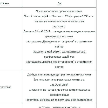
аховане
Да
Често използвани срокове и условия:
Член 2, параграф 4 от Закона от 20 февруари 1939 г. за
защита на званието и на професията на
архитект;
Закон от 31 май 2017 г. за задължителното десетгодишно
гражданско състояние
застраховка „Гражданска отговорност“ в строителния
сектор
Закон от 9 май 2019 г. за задължителната
професионална дейност
застраховка „Гражданска отговорност“ в строителния
сектор
Да бъде упълномощен да практикува като архитект
(регистрацията по реда на архитектите е
задължително)
страховка
С изключение на това, че всяка застрахователна
компания реши
собствени изисквания за получаване на застраховка
— Ставка, прилагана към таксите