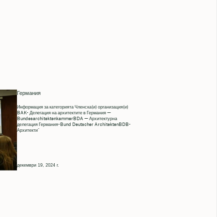
Германия
Информация за категорията Членска(и) организация(и)
BAK- Делегация на архитектите в Германия —
BundesarchitektenkammerBDA — Архитектурна
делегация Германия-Bund Deutscher ArchitektenBDB-
Архитекти“
декември 19, 2024 г.