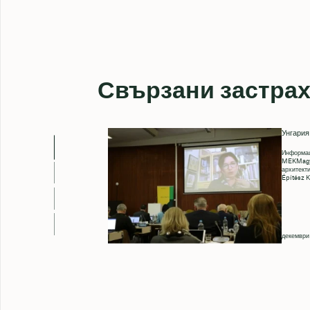
Свързани застра
Унгария
Информаци
MEKMagya
архитект
Építész 
декември 