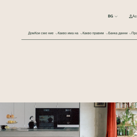
Ac
Дом
Кои сме ние
Какво има на
Какво правим
Банка данни
Пра