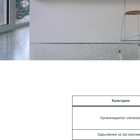
Категория
Организация(и) членка(и
Задължение за застрахов