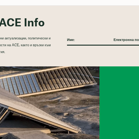
ACE Info
ни актуализации, политически и
сти на ACE, както и връзки към
тия.