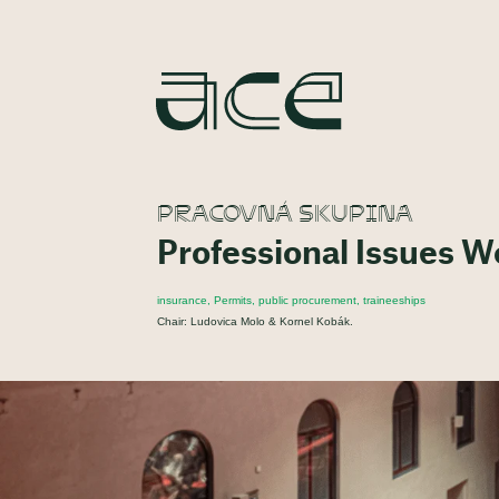
PRACOVNÁ SKUPINA
Professional Issues 
insurance, Permits, public procurement, traineeships
Chair: Ludovica Molo & Kornel Kobák.