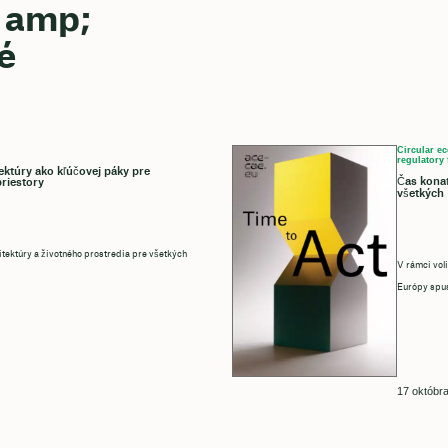
a amp;
é
Circular ec
regulatory 
ektúry ako kľúčovej páky pre
Čas konať
riestory
všetkých
tektúry a životného prostredia pre všetkých
V rámci vol
Európy spust
17 októbr