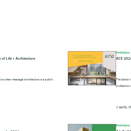
Publikácie
 of Life + Architecture
ACE 2024
n is a clear message: architecture is a public
The Sector 
profession 
1 apríla, 
Publikácie