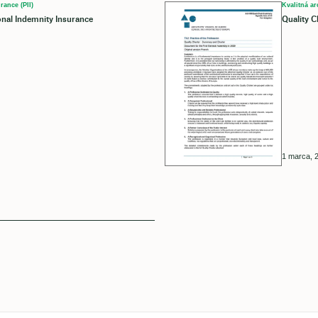
rance (PII)
Kvalitná ar
onal Indemnity Insurance
Quality 
1 marca, 