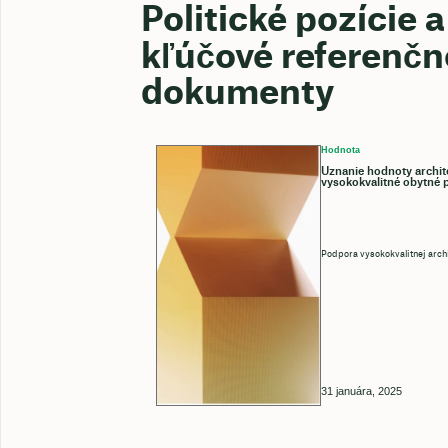
Politické pozície 
kľúčové referenčn
dokumenty
Hodnota
Uznanie hodnoty archit
vysokokvalitné obytné p
Podpora vysokokvalitnej archi
31 januára, 2025