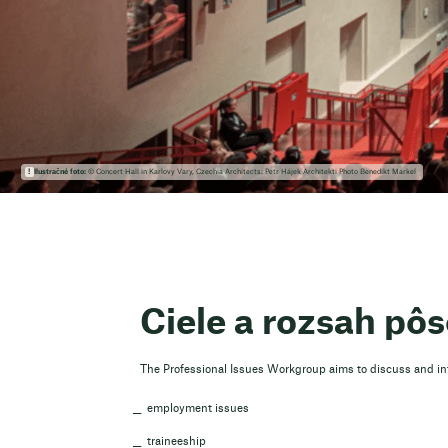
Ilustračné foto:
© Concert Hall in Karlovy Vary, Czechia Architects: Petr Hájek Architekti Photo Benedikt Markel
Ciele a rozsah pô
The Professional Issues Workgroup aims to discuss and inf
employment issues
traineeship