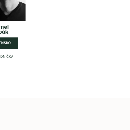
rnel
bák
ENSKO
EDNÍČKA