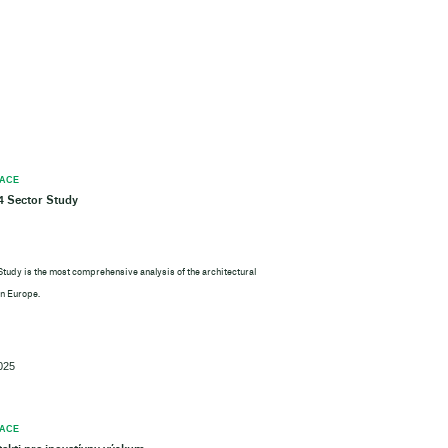
 ACE
 Sector Study
Study is the most comprehensive analysis of the architectural
in Europe.
2025
 ACE