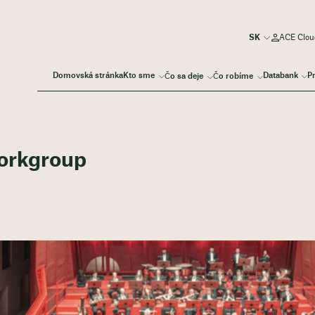
ACE Cloud
Domovská stránka
Kto sme
Databank
P
Čo sa deje
Čo robíme
Workgroup