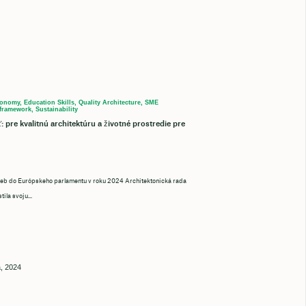
onomy, Education Skills, Quality Architecture, SME
framework, Sustainability
: pre kvalitnú architektúru a životné prostredie pre
ieb do Európskeho parlamentu v roku 2024 Architektonická rada
ila svoju...
a, 2024