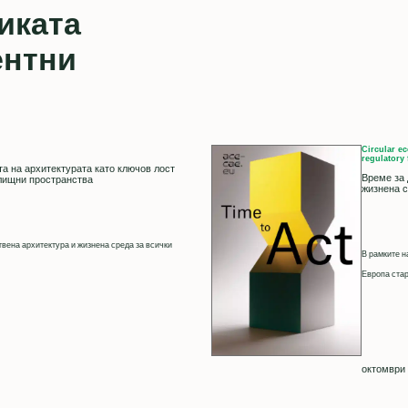
иката
ентни
Circular ec
regulatory 
а на архитектурата като ключов лост
Време за 
лищни пространства
жизнена с
вена архитектура и жизнена среда за всички
В рамките н
Европа стар
октомври 1