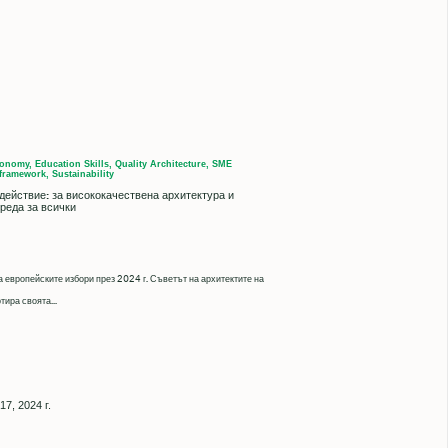
onomy, Education Skills, Quality Architecture, SME
framework, Sustainability
действие: за висококачествена архитектура и
реда за всички
а европейските избори през 2024 г. Съветът на архитектите на
тира своята...
7, 2024 г.