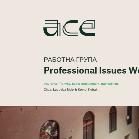
РАБОТНА ГРУПА
Professional Issues 
insurance, Permits, public procurement, traineeships
Chair: Ludovica Molo & Kornel Kobák.