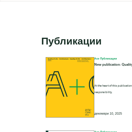
Публикации
Ace Публикации
New publication: Quality
At the heart of this publicatio
responsibility.
декември 10, 2025