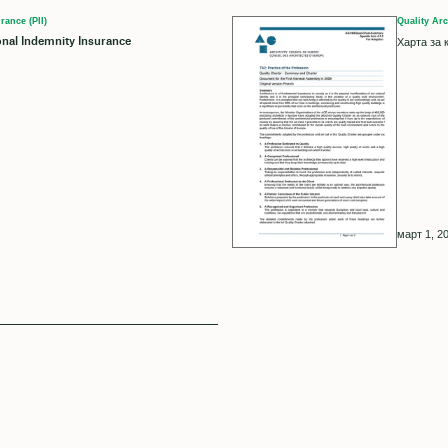
rance (PII)
Quality Arc
onal Indemnity Insurance
Харта за 
март 1, 20