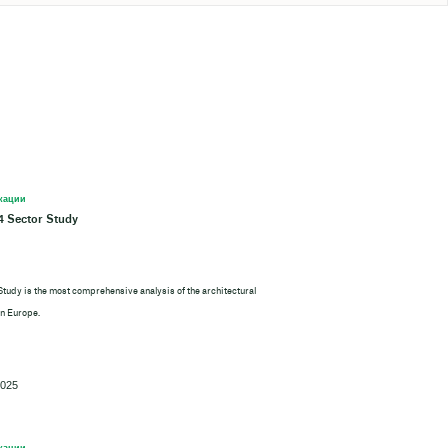
кации
 Sector Study
Study is the most comprehensive analysis of the architectural
in Europe.
2025