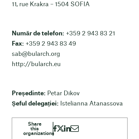
11, rue Krakra – 1504 SOFIA
Număr de telefon:
+359 2 943 83 21
Fax:
+359 2 943 83 49
sab@bularch.org
http://bularch.eu
Președinte:
Petar Dikov
Șeful delegației:
Istelianna Atanassova