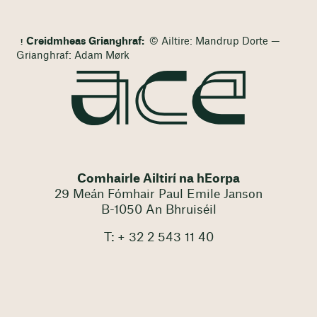
Creidmheas Grianghraf:
© Ailtire: Mandrup Dorte —
Grianghraf: Adam Mørk
Comhairle Ailtirí na hEorpa
29 Meán Fómhair Paul Emile Janson
B-1050 An Bhruiséil
T: + 32 2 543 11 40