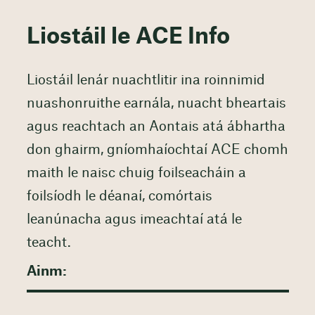
Liostáil le ACE Info
Liostáil lenár nuachtlitir ina roinnimid
nuashonruithe earnála, nuacht bheartais
agus reachtach an Aontais atá ábhartha
don ghairm, gníomhaíochtaí ACE chomh
maith le naisc chuig foilseacháin a
foilsíodh le déanaí, comórtais
leanúnacha agus imeachtaí atá le
teacht.