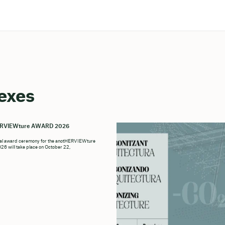
exes
ERVIEWture AWARD 2026
ial award ceremony for the anotHERVIEWture
6 will take place on October 22,