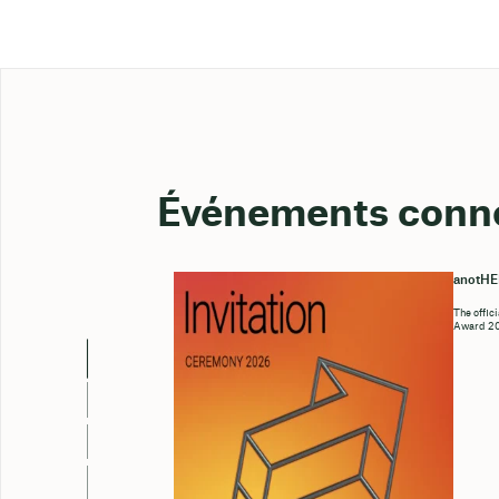
Événements conn
anotH
The offic
Award 202