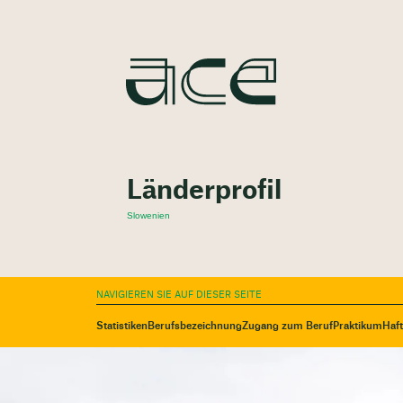
Länderprofil
Slowenien
NAVIGIEREN SIE AUF DIESER SEITE
Statistiken
Berufsbezeichnung
Zugang zum Beruf
Praktikum
Haf