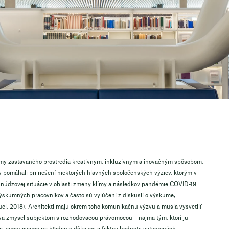
blémy zastavaného prostredia kreatívnym, inkluzívnym a inovačným spôsobom,
y pomáhali pri riešení niektorých hlavných spoločenských výziev, ktorým v
e núdzovej situácie v oblasti zmeny klímy a následkov pandémie COVID-19.
ýskumných pracovníkov a často sú vylúčení z diskusií o výskume,
el, 2018). Architekti majú okrem toho komunikačnú výzvu a musia vysvetliť
va zmysel subjektom s rozhodovacou právomocou – najmä tým, ktorí ju