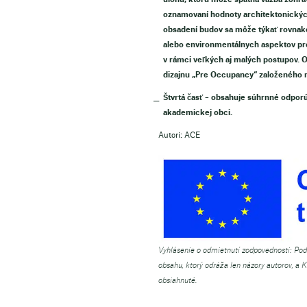
oznamovaní hodnoty architektonických 
obsadení budov sa môže týkať rovnako
alebo environmentálnych aspektov pro
v rámci veľkých aj malých postupov.
dizajnu „Pre Occupancy“ založeného na
Štvrtá časť – obsahuje súhrnné odporú
akademickej obci.
Autori: ACE
Vyhlásenie o odmietnutí zodpovednosti: Pod
obsahu, ktorý odráža len názory autorov, a 
obsiahnuté.