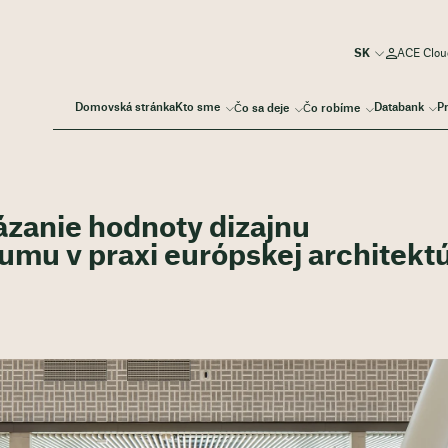
ACE Cloud
Domovská stránka
Kto sme
Databank
P
Čo sa deje
Čo robíme
kázanie hodnoty dizajnu
mu v praxi európskej architekt