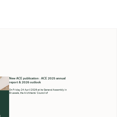
New ACE publication : ACE 2025 annual
report & 2026 outlook
On Friday 24 April 2026 at its General Assembly in
Brussels, the Architects’ Council of