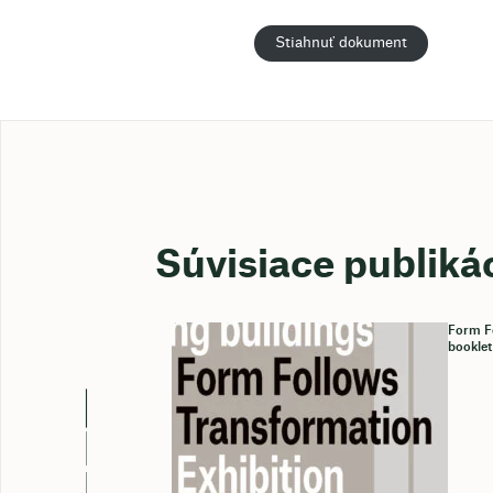
Stiahnuť dokument
Súvisiace publiká
Form Fo
booklet