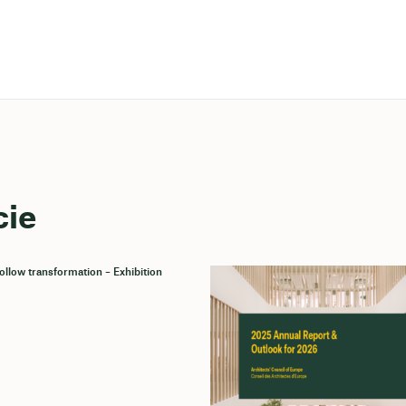
cie
llow transformation – Exhibition