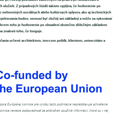
služieb. Z prípadových štúdií takisto vyplýva, že hodnotenie po
 nehmotných sociálnych alebo kultúrnych vplyvov, ako aj technických
jektovania budov; nemusí byť zložitý ani nákladný a môže sa vykonávať
 Okrem toho je hodnotenie po obsadení skutočne dôležitým základom
 znalosti toho, čo funguje.
čania určené architektom, tvorcom politík, klientom, univerzitám a
pora Európskej komisie pre výrobu tejto publikácie nepredstavuje schválenie
Komisia nenesie zodpovednosť za akékoľvek použitie informácií, ktoré sú v nej