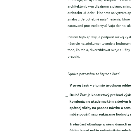
financujú, ale aj širokej verejnosti. Pre
architektonickým dizajnom a plánovaním, k
architekti už dobrí. Hodnota sa vytvára
znalostí. Je potrebné nájsť riešenia, ktor
zastavané prostredie využívajú denne, ako
Cieľom tejto správy je podporiť rozvoj vý
nástroje na zdokumentovanie a hodnoteni
toho, čo robia, diverzifikovať svoje služb
pracujú.
Správa pozostáva zo štyroch častí.
V prvej časti – v tomto úvodnom oddiel
Druhá časť je kontextový prehľad výsk
kombinácii s akademickým a šedým (pr
spätnej väzby na proces návrhu a sam
môže použiť na preukázanie hodnoty 
Tretia časť obsahuje aj sériu ôsmich i
úlohu, ktorú môže spätná väzba zohráv