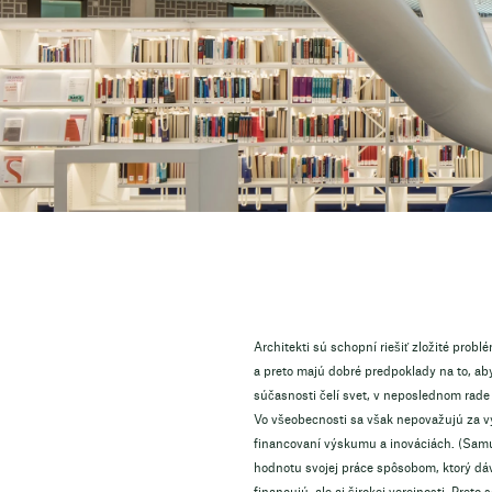
Architekti sú schopní riešiť zložité pro
a preto majú dobré predpoklady na to, ab
súčasnosti čelí svet, v neposlednom rad
Vo všeobecnosti sa však nepovažujú za v
financovaní výskumu a inováciách. (Samu
hodnotu svojej práce spôsobom, ktorý dá