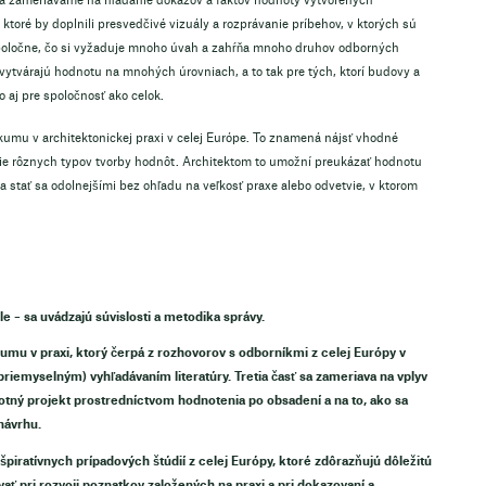
to sa zameriavame na hľadanie dôkazov a faktov hodnoty vytvorených
toré by doplnili presvedčivé vizuály a rozprávanie príbehov, v ktorých sú
 spoločne, čo si vyžaduje mnoho úvah a zahŕňa mnoho druhov odborných
é vytvárajú hodnotu na mnohých úrovniach, a to tak pre tých, ktorí budovy a
 aj pre spoločnosť ako celok.
skumu v architektonickej praxi v celej Európe. To znamená nájsť vhodné
e rôznych typov tvorby hodnôt. Architektom to umožní preukázať hodnotu
y a stať sa odolnejšími bez ohľadu na veľkosť praxe alebo odvetvie, v ktorom
e – sa uvádzajú súvislosti a metodika správy.
umu v praxi, ktorý čerpá z rozhovorov s odborníkmi z celej Európy v
iemyselným) vyhľadávaním literatúry. Tretia časť sa zameriava na vplyv
otný projekt prostredníctvom hodnotenia po obsadení a na to, ako sa
návrhu.
nšpiratívnych prípadových štúdií z celej Európy, ktoré zdôrazňujú dôležitú
ať pri rozvoji poznatkov založených na praxi a pri dokazovaní a