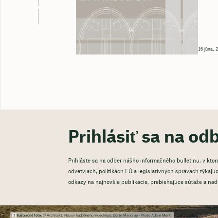
16 júna, 
Prihlásiť sa na od
Prihláste sa na odber nášho informačného bulletinu, v kto
odvetviach, politikách EÚ a legislatívnych správach týkajúci
odkazy na najnovšie publikácie, prebiehajúce súťaže a na
Ilustračné foto:
© Architekt: Názov hudobného videoklipu: Dorte Mandrup - Photo Adam Mørk