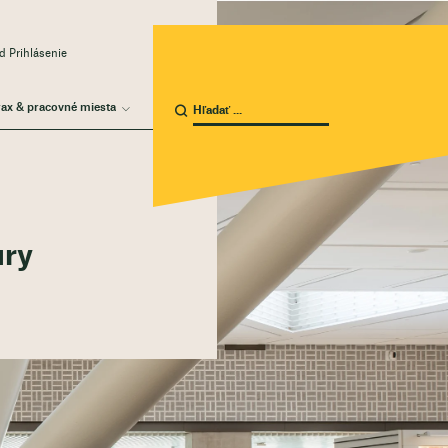
 Prihlásenie
rax & pracovné miesta
úry