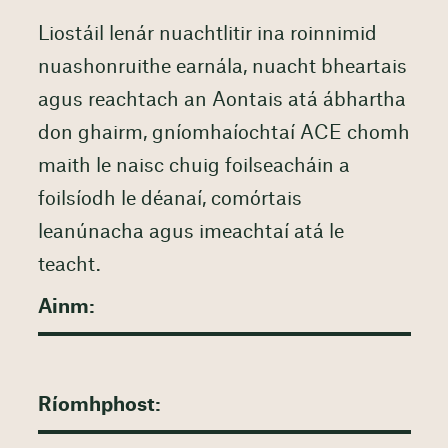
Liostáil lenár nuachtlitir ina roinnimid
nuashonruithe earnála, nuacht bheartais
agus reachtach an Aontais atá ábhartha
don ghairm, gníomhaíochtaí ACE chomh
maith le naisc chuig foilseacháin a
foilsíodh le déanaí, comórtais
leanúnacha agus imeachtaí atá le
teacht.