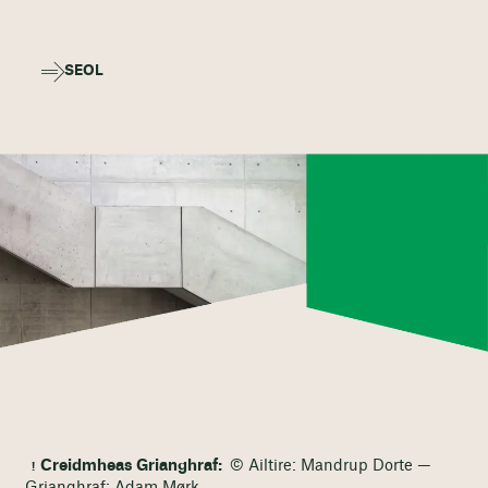
SEOL
Creidmheas Grianghraf:
© Ailtire: Mandrup Dorte —
Grianghraf: Adam Mørk