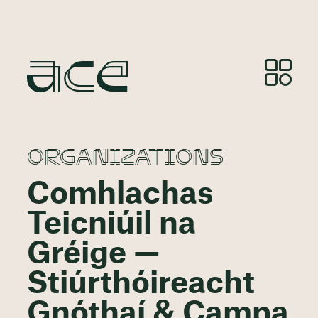
ORGANIZATIONS
Comhlachas
Teicniúil na
Gréige —
Stiúrthóireacht
Gnóthaí & Campa