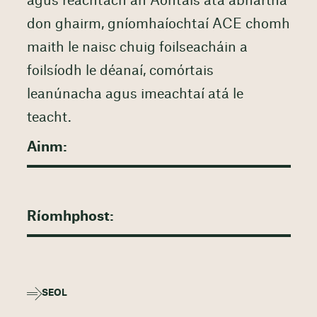
agus reachtach an Aontais atá ábhartha
don ghairm, gníomhaíochtaí ACE chomh
maith le naisc chuig foilseacháin a
foilsíodh le déanaí, comórtais
leanúnacha agus imeachtaí atá le
teacht.
SEOL