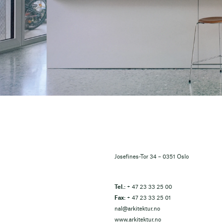
Josefines-Tor 34 – 0351 Oslo
Tel.:
+ 47 23 33 25 00
Fax:
+ 47 23 33 25 01
nal@arkitektur.no
www.arkitektur.no