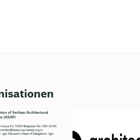
isationen
tion of Serbian Architectural
es (ASAP)
rincipa 43, 11000 Belgrade Tel: +381 (0) 60
ontact@asap.org.rsasap.org.rs
: Igor Marsenic Head of Delegation: Igor
c