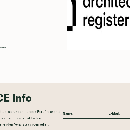
 2026
CE Info
tualisierungen, für den Beruf relevante
n sowie Links zu aktuellen
ehenden Veranstaltungen teilen.