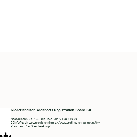
Niederländisch Architects Registration Board BA
Nassaulaan 9 2514 JS Den Haag Tel.: +31 70 346 70
20info@architectenregister.nlhttps
://www.architectenregister.nl/de/
Präsident: Roel SteenbeekKopf