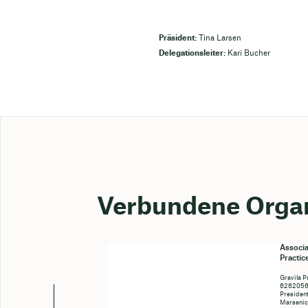
Präsident:
Tina Larsen
Delegationsleiter:
Kari Bucher
Verbundene Organ
Associa
Practic
Gravila P
6262056c
President
Marseni