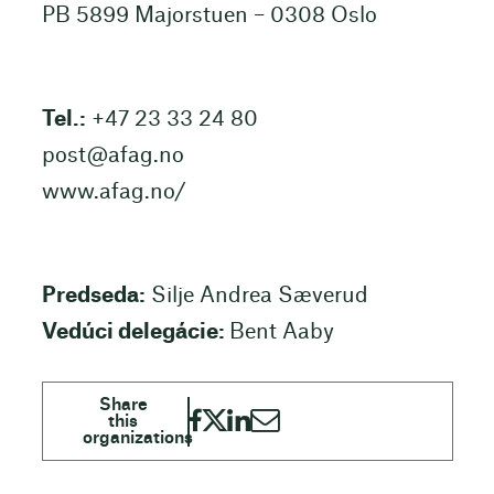
PB 5899 Majorstuen – 0308 Oslo
Tel.:
+47 23 33 24 80
post@afag.no
www.afag.no/
Predseda:
Silje Andrea Sæverud
Vedúci delegácie:
Bent Aaby