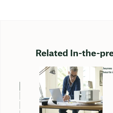
Related In-the-pr
Jeunes 
heurte 