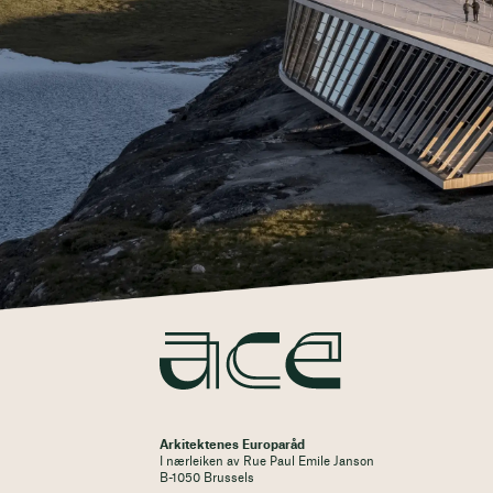
Arkitektenes Europaråd
I nærleiken av Rue Paul Emile Janson
B-1050 Brussels