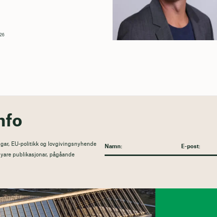
026
nfo
gar, EU-politikk og lovgivingsnyhende
l nyare publikasjonar, pågåande