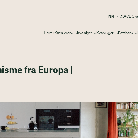
ACE Clo
Heim
«Kven vi er»
Kva skjer
Kva vi gjer
Databank
misme fra Europa |