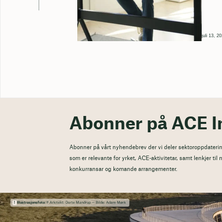
juli 13, 2
Abonner på ACE I
Abonner på vårt nyhendebrev der vi deler sektoroppdaterin
som er relevante for yrket, ACE-aktivitetar, samt lenkjer ti
konkurransar og komande arrangementer.
Illustrasjonsfoto:
Ϝ Arkitekt: Dorte Mandrup — Bilde: Adam Mørk