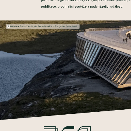
politické a legislativní zprávy EU týkající se dané profese,
publikace, probíhající soutěže a nadcházející události.
Ilustrační foto:
© Architekt: Dorte Mandrup - fotografie: Adam Mørk