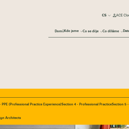
ACE Clou
Kdo jsme
Dat
Domů
Co se děje
Co děláme
- PPE (Professional Practice Experience)
Section 4 - Professional Practice
Section 5 
ign Architects