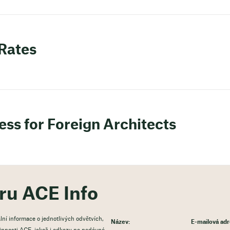
 Rates
ess for Foreign Architects
ěru ACE Info
lní informace o jednotlivých odvětvích,