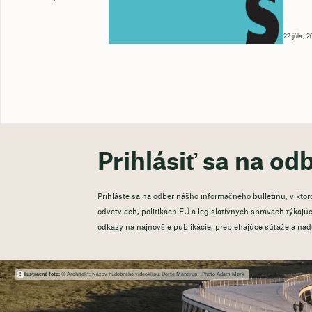
22 júla, 2
Prihlásiť sa na od
Prihláste sa na odber nášho informačného bulletinu, v kto
odvetviach, politikách EÚ a legislatívnych správach týkajúci
odkazy na najnovšie publikácie, prebiehajúce súťaže a na
Ilustračné foto:
© Architekt: Názov hudobného videoklipu: Dorte Mandrup - Photo Adam Mørk