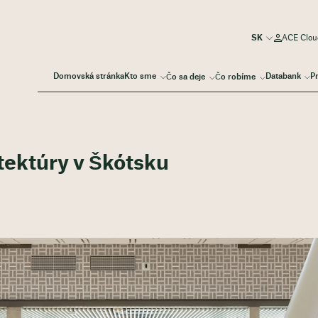
ACE Cloud
Domovská stránka
Kto sme
Databank
P
Čo sa deje
Čo robíme
itektúry v Škótsku