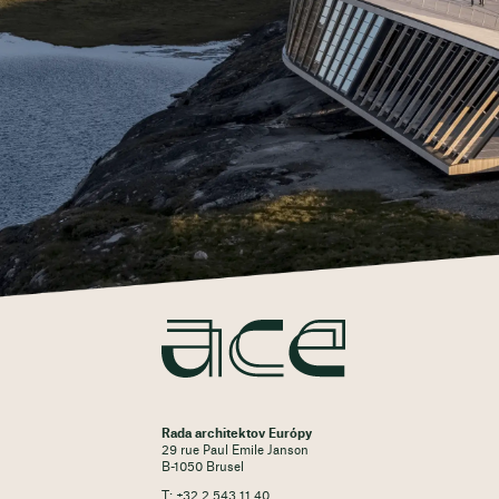
Rada architektov Európy
29 rue Paul Emile Janson
B-1050 Brusel
T: +32 2 543 11 40