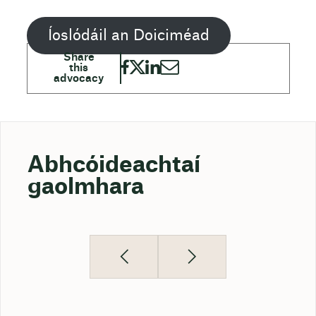
Íoslódáil an Doiciméad
Abhcóideachtaí
gaolmhara