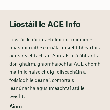
Liostáil le ACE Info
Liostáil lenár nuachtlitir ina roinnimid
nuashonruithe earnála, nuacht bheartais
agus reachtach an Aontais atá ábhartha
don ghairm, gníomhaíochtaí ACE chomh
maith le naisc chuig foilseacháin a
foilsíodh le déanaí, comórtais
leanúnacha agus imeachtaí atá le
teacht.