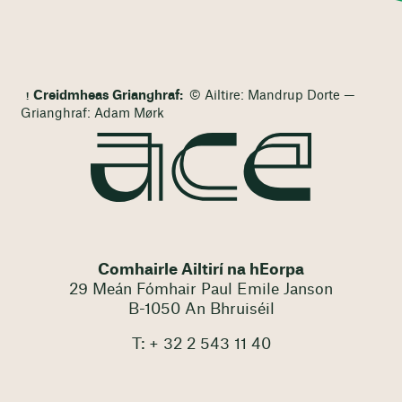
Creidmheas Grianghraf:
© Ailtire: Mandrup Dorte —
Grianghraf: Adam Mørk
Comhairle Ailtirí na hEorpa
29 Meán Fómhair Paul Emile Janson
B-1050 An Bhruiséil
T: + 32 2 543 11 40